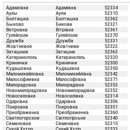
Адамовка
Адамівка
52334
Аулы
Аули
52310
Болтишка
Болтишка
52362
Быково
Бикове
52321
Ветровка
Вітрівка
52361
Гуляйполе
Гуляйполе
52370
Дружба
Дружба
52331
Жовтневое
Жовтневе
52322
Затишное
Затишне
52363
Катеринополь
Катеринопіль
52320
Кринички
Кринички
52300
Кудашовка
Кудашівка
52350
Маломихайловка
Маломихайлівка
52342
Малософиевка
Малософіївка
52371
Милорадовка
Милорадівка
52353
Новомилорадовка
Новомилорадівка
52352
Новоселовка
Новоселівка
52314
Одаровка
Одарівка
52306
Покровка
Покровка
52351
Преображенка
Преображенка
52360
Светлогорское
Світлогірське
52340
Семеновка
Семенівка
52315
Сухой Хутор
Сухий Хутір
52333