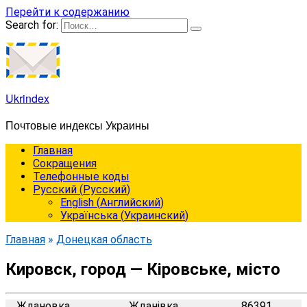
Перейти к содержанию
Search for:
Ukrindex
Почтовые индексы Украины
Главная
Сокращения
Телефонные коды
Русский
(
Русский
)
English
(
Английский
)
Українська
(
Украинский
)
Главная
»
Донецкая область
Кировск, город — Кіровське, місто
Ждановка
Жданівка
86391