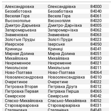
Александровка
Олександрівка
84000
Беззаботовка
Беззаботівка
84040
Веселая Гора
Весела Гора
84061
Высокополье
Високопілля
84020
Дмитро-Дарьевка
Дмитро-Дар»ївка
84005
Запаромарьевка
Запаромар»ївка
84062
Знаменовка
Знаменівка
84063
Золотые Пруды
Золоті Пруди
84023
Иверское
Іверське
84050
Криницы
Криниці
84041
Мирная Долина
Мирна Долина
84051
Михайловка
Михайлівка
84030
Некременное
Некременне
84021
Никольское
Микільське
84011
Ново-Полтава
Ново-Полтава
84064
Новоалександровка
Новоолександрівка
84010
Очеретиное
Очеретине
84022
Петровка Вторая
Петрівка Друга
84012
Петровка Первая
Петрівка Перша
84065
Самарское
Самарське
84042
Спаско-Михайловка
Спасько-Михайлівка
84052
Староварваровка
Староварварівка
84031
Степановка
Степанівка
84043