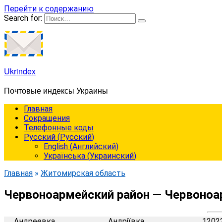
Перейти к содержанию
Search for:
Ukrindex
Почтовые индексы Украины
Главная
Сокращения
Телефонные коды
Русский
(
Русский
)
English
(
Английский
)
Українська
(
Украинский
)
Главная
»
Житомирская область
Червоноармейский район — Червоноа
Андреевка
Андріївка
1202