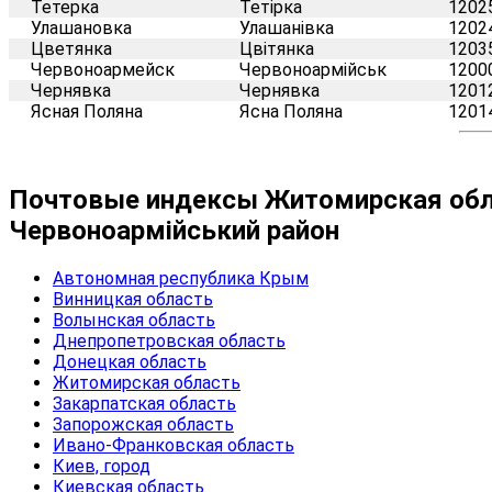
Тетерка
Тетірка
1202
Улашановка
Улашанівка
1202
Цветянка
Цвітянка
1203
Червоноармейск
Червоноармійськ
1200
Чернявка
Чернявка
1201
Ясная Поляна
Ясна Поляна
1201
Почтовые индексы Житомирская обла
Червоноармійський район
Автономная республика Крым
Винницкая область
Волынская область
Днепропетровская область
Донецкая область
Житомирская область
Закарпатская область
Запорожская область
Ивано-Франковская область
Киев, город
Киевская область