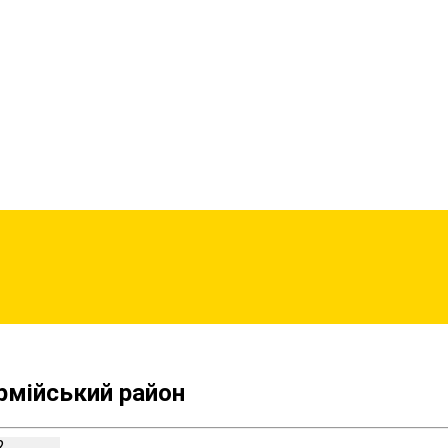
рмійський район
2