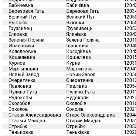
Бабичевка
Бабичівка
1204
Березовая Гать
Березова Гать
1203
Великий Луг
Великий Луг
1205
Вьюнки
В»юнки
1205
Грузливец
Грузливець
1205
Елковка
Ялинівка
1204
Зеленая Поляна
Зелена Поляна
1201
Ивановичи
Івановичі
1204
Колодеевка
Колодіївка
1204
Кошелевка
Кошелівка
1201
Курное
Курне
1203
Мартыновка
Мартинівка
1204
Новый Завод
Новий Завод
1205
Очеретянка
Очеретянка
1201
Павловка
Павлівка
1205
Пулино-Гута
Пулино-Гута
1201
Рудокопы
Рудокопи
1202
Сколобов
Сколобів
1201
Соколов
Соколів
1202
Старая Александровка
Стара Олександрівка
1204
Старый Майдан
Старий Майдан
1205
Стрибiж
Стрибіж
1205
Теньковка
Теньківка
1202