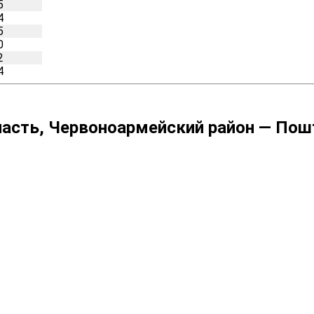
5
4
5
0
2
4
сть, Червоноармейский район — Пошт