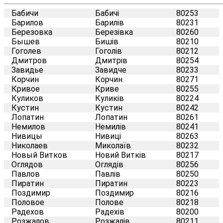
Бабичи
Бабичі
80253
Барилов
Барилів
80231
Березовка
Березівка
80260
Бышев
Бишів
80210
Гоголев
Гоголів
80212
Дмитров
Дмитрів
80254
Завидье
Завидче
80233
Корчин
Корчин
80271
Кривое
Криве
80255
Куликов
Куликів
80224
Кустин
Кустин
80242
Лопатин
Лопатин
80261
Немилов
Немилів
80241
Нивицы
Нивиці
80263
Николаев
Миколаїв
80232
Новый Витков
Новий Витків
80217
Оглядов
Оглядів
80256
Павлов
Павлів
80250
Пиратин
Пиратин
80223
Поздимир
Поздимир
80216
Половое
Полове
80218
Радехов
Радехів
80200
Розжалов
Розжалів
80211