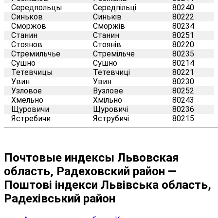
Середпольцы
Середпільці
80240
Синьков
Синьків
80222
Сморжов
Сморжів
80234
Станин
Станин
80251
Стоянов
Стоянів
80220
Стремильчье
Стремільче
80235
Сушно
Сушно
80214
Тетевчицы
Тетевчиці
80221
Увин
Увин
80230
Узловое
Вузлове
80252
Хмельно
Хмільно
80243
Щуровичи
Щуровичі
80236
Ястребичи
Яструбичі
80215
Почтовые индексы Львовская
область, Радеховский район —
Поштові індекси Львівська область,
Радехівський район