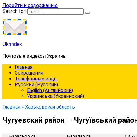
Перейти к содержанию
Search for:
Ukrindex
Почтовые индексы Украины
Главная
Сокращения
Телефонные коды
Русский
(
Русский
)
English
(
Английский
)
Українська
(
Украинский
)
Главная
»
Харьковская область
Чугуевский район — Чугуївський райо
Базалиевка
Базаліївка
6353