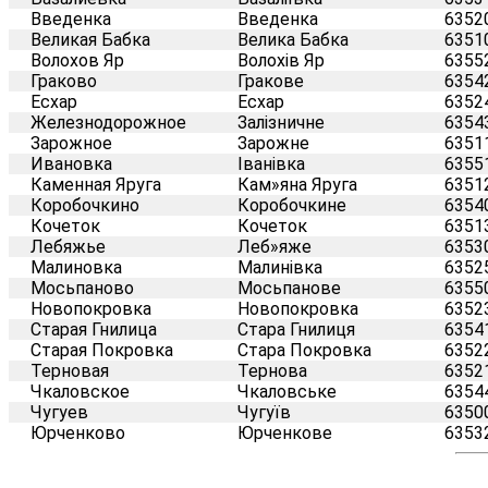
Введенка
Введенка
6352
Великая Бабка
Велика Бабка
6351
Волохов Яр
Волохів Яр
6355
Граково
Гракове
6354
Есхар
Есхар
6352
Железнодорожное
Залізничне
6354
Зарожное
Зарожне
6351
Ивановка
Іванівка
6355
Каменная Яруга
Кам»яна Яруга
6351
Коробочкино
Коробочкине
6354
Кочеток
Кочеток
6351
Лебяжье
Леб»яже
6353
Малиновка
Малинівка
6352
Мосьпаново
Мосьпанове
6355
Новопокровка
Новопокровка
6352
Старая Гнилица
Стара Гнилиця
6354
Старая Покровка
Стара Покровка
6352
Терновая
Тернова
6352
Чкаловское
Чкаловське
6354
Чугуев
Чугуїв
6350
Юрченково
Юрченкове
6353