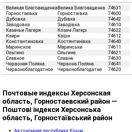
Великая Благовещенка
Велика Благовіщенка
74631
Горностаевка
Горностаївка
74600
Дубовка
Дубівка
74642
Заводовка
Заводівка
74610
Казачьи Лагеря
Козачі Лагері
74622
Каири
Каїри
74612
Константиновка
Костянтинівка
74640
Маринское
Маринське
74611
Ольгино
Ольгине
74621
Славное
Славне
74630
Червоная Поляна
Червона Поляна
74641
Червоноблагодатное
Червоноблагодатне
74620
Почтовые индексы Херсонская
область, Горностаевский район —
Поштові індекси Херсонська
область, Горностаївський район
Автономная республика Крым