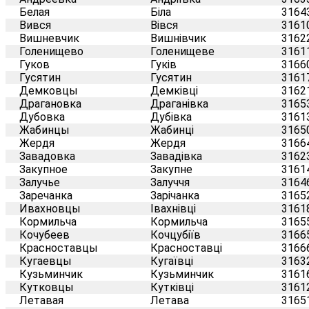
Белая
Біла
3164
Вився
Вівся
3161
Вишневчик
Вишнівчик
3162
Голенищево
Голенищеве
3161
Гуков
Гуків
3166
Гусятин
Гусятин
3161
Демковцы
Демківці
3162
Драгановка
Драганівка
3165
Дубовка
Дубівка
3161
Жабинцы
Жабинці
3165
Жердя
Жердя
3166
Завадовка
Завадівка
3162
Закупное
Закупне
3161
Залучье
Залуччя
3164
Заречанка
Зарічанка
3165
Ивахновцы
Івахнівці
3161
Кормильча
Кормильча
3165
Кочубеев
Кочцубіїв
3166
Красноставцы
Красноставці
3166
Кугаевцы
Кугаївці
3163
Кузьминчик
Кузьминчик
3161
Кутковцы
Кутківці
3161
Летавая
Летава
3165