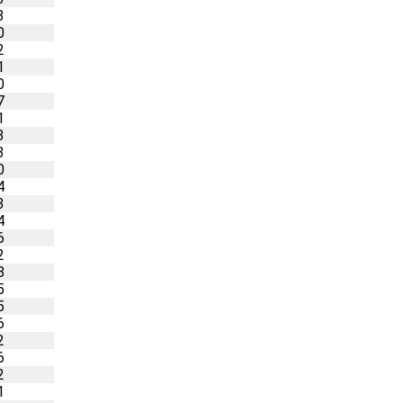
3
0
2
1
0
7
1
3
3
0
4
3
4
6
2
8
5
5
6
2
6
2
1