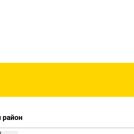
 район
3