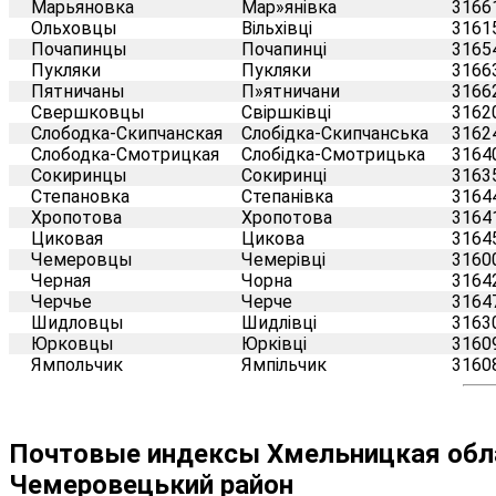
Марьяновка
Мар»янівка
3166
Ольховцы
Вільхівці
3161
Почапинцы
Почапинці
3165
Пукляки
Пукляки
3166
Пятничаны
П»ятничани
3166
Свершковцы
Свіршківці
3162
Слободка-Скипчанская
Слобідка-Скипчанська
3162
Слободка-Смотрицкая
Слобідка-Смотрицька
3164
Сокиринцы
Сокиринці
3163
Степановка
Степанівка
3164
Хропотова
Хропотова
3164
Циковая
Цикова
3164
Чемеровцы
Чемерівці
3160
Черная
Чорна
3164
Черчье
Черче
3164
Шидловцы
Шидлівці
3163
Юрковцы
Юрківці
3160
Ямпольчик
Ямпільчик
3160
Почтовые индексы Хмельницкая обла
Чемеровецький район