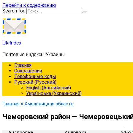
Перейти к содержанию
Search for:
Ukrindex
Почтовые индексы Украины
Главная
Сокращения
Телефонные коды
Русский
(
Русский
)
English
(
Английский
)
Українська
(
Украинский
)
Главная
»
Хмельницкая область
Чемеровский район — Чемеровецький
Андреевка
Андріївка
3163