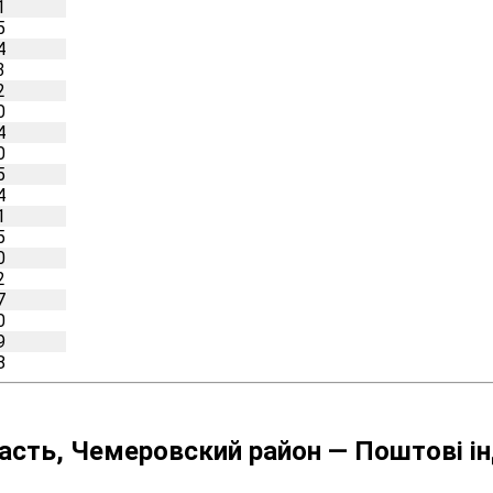
1
5
4
3
2
0
4
0
5
4
1
5
0
2
7
0
9
8
сть, Чемеровский район — Поштові ін