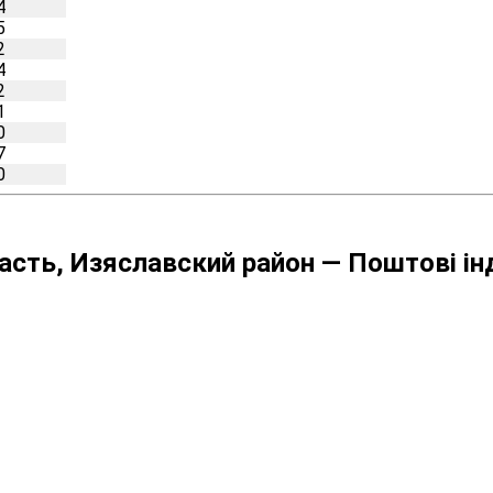
4
5
2
4
2
1
0
7
0
сть, Изяславский район — Поштові ін