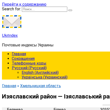
Перейти к содержанию
Search for:
Ukrindex
Почтовые индексы Украины
Главная
Сокращения
Телефонные коды
Русский
(
Русский
)
English
(
Английский
)
Українська
(
Украинский
)
Главная
»
Хмельницкая область
Изяславский район — Ізяславський р
Белеево
Білево
3035