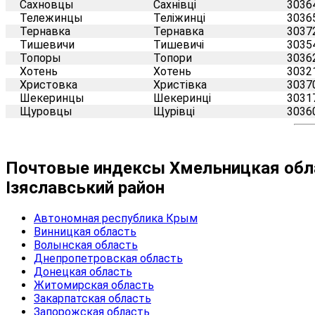
Сахновцы
Сахнівці
3036
Тележинцы
Теліжинці
3036
Тернавка
Тернавка
3037
Тишевичи
Тишевичі
3035
Топоры
Топори
3036
Хотень
Хотень
3032
Христовка
Христівка
3037
Шекеринцы
Шекеринці
3031
Щуровцы
Щурівці
3036
Почтовые индексы Хмельницкая обла
Ізяславський район
Автономная республика Крым
Винницкая область
Волынская область
Днепропетровская область
Донецкая область
Житомирская область
Закарпатская область
Запорожская область