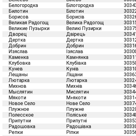
Белогородка
Білогородка
3034
Билотин
Білотин
3032
Борисов
Борисів
3032
Великая Радогощ
Велика Радогощ
3031
Великие Пузырки
Великі Пузирки
3037
Дворец
Двірець
3034
Дертка
Дертка
3031
Добрин
Добрин
3031
Изяслав
Ізяслав
3030
Каменка
Кам»янка
3031
Клубовка
Клубівка
3035
Кунев
Кунів
3031
Лещаны
Ліщани
3036
Лютарка
Лютарка
3032
Михнов
Михнів
3034
Мыслятин
Мислятин
3034
Мякоти
М»якоти
3031
Новое Село
Нове Село
3037
Плужное
Плужне
3032
Полесское
Поліське
3034
Припутни
Припутні
3035
Радошовка
Радошівка
3033
Репки
Ріпки
3035