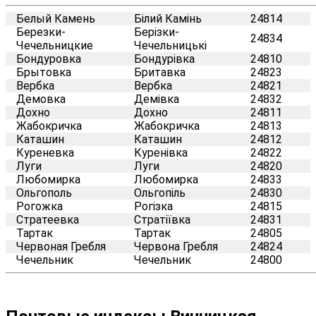
Белый Камень
Білий Камінь
24814
Березки-
Берізки-
24834
Чечельницкие
Чечельницькі
Бондуровка
Бондурівка
24810
Брытовка
Бритавка
24823
Вербка
Вербка
24821
Демовка
Демівка
24832
Дохно
Дохно
24811
Жабокричка
Жабокричка
24813
Каташин
Каташин
24812
Куреневка
Куренівка
24822
Луги
Луги
24820
Любомирка
Любомирка
24833
Ольгополь
Ольгопіль
24830
Рогожка
Рогізка
24815
Стратеевка
Стратіївка
24831
Тартак
Тартак
24805
Червоная Гребля
Червона Гребля
24824
Чечельник
Чечельник
24800