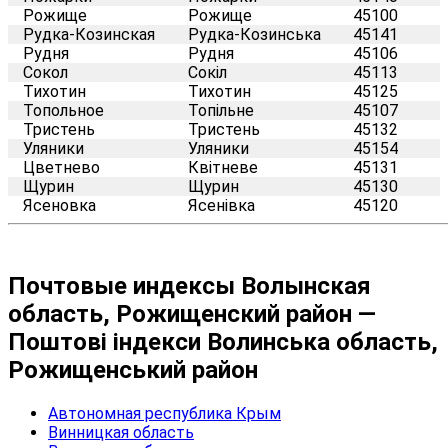
Рожище
Рожище
45100
Рудка-Козинская
Рудка-Козинська
45141
Рудня
Рудня
45106
Сокол
Сокіл
45113
Тихотин
Тихотин
45125
Топольное
Топільне
45107
Тристень
Тристень
45132
Уляники
Уляники
45154
Цветнево
Квітневе
45131
Щурин
Щурин
45130
Ясеновка
Ясенівка
45120
Почтовые индексы Волынская
область, Рожищенский район —
Поштові індекси Волинська область,
Рожищенський район
Автономная республика Крым
Винницкая область