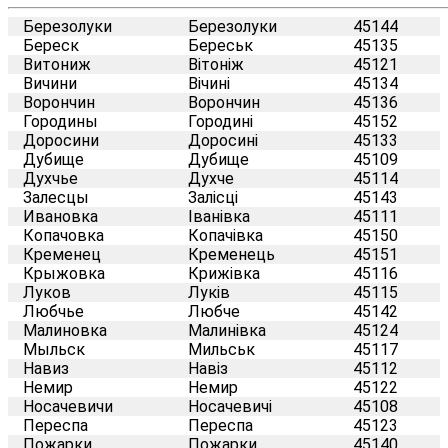
Березолуки
Березолуки
45144
Береск
Береськ
45135
Витониж
Вітоніж
45121
Вичини
Вічині
45134
Ворончин
Ворончин
45136
Городины
Городині
45152
Доросини
Доросині
45133
Дубище
Дубище
45109
Духчье
Духче
45114
Залесцы
Залісці
45143
Ивановка
Іванівка
45111
Копачовка
Копачівка
45150
Кременец
Кременець
45151
Крыжовка
Крижівка
45116
Луков
Луків
45115
Любчье
Любче
45142
Малиновка
Малинівка
45124
Мыльск
Мильськ
45117
Навиз
Навіз
45112
Немир
Немир
45122
Носачевичи
Носачевичі
45108
Переспа
Переспа
45123
Пожарки
Пожарки
45140