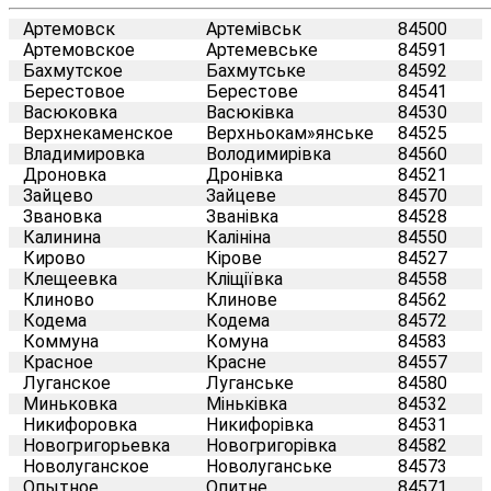
Артемовск
Артемівськ
84500
Артемовское
Артемевське
84591
Бахмутское
Бахмутське
84592
Берестовое
Берестове
84541
Васюковка
Васюківка
84530
Верхнекаменское
Верхньокам»янське
84525
Владимировка
Володимирівка
84560
Дроновка
Дронівка
84521
Зайцево
Зайцеве
84570
Звановка
Званівка
84528
Калинина
Калініна
84550
Кирово
Кірове
84527
Клещеевка
Кліщіївка
84558
Клиново
Клинове
84562
Кодема
Кодема
84572
Коммуна
Комуна
84583
Красное
Красне
84557
Луганское
Луганське
84580
Миньковка
Міньківка
84532
Никифоровка
Никифорівка
84531
Новогригорьевка
Новогригорівка
84582
Новолуганское
Новолуганське
84573
Опытное
Опитне
84571