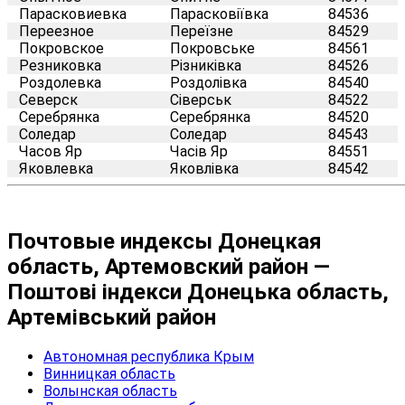
Парасковиевка
Парасковіївка
84536
Переезное
Переїзне
84529
Покровское
Покровське
84561
Резниковка
Різниківка
84526
Роздолевка
Роздолівка
84540
Северск
Сіверськ
84522
Серебрянка
Серебрянка
84520
Соледар
Соледар
84543
Часов Яр
Часів Яр
84551
Яковлевка
Яковлівка
84542
Почтовые индексы Донецкая
область, Артемовский район —
Поштові індекси Донецька область,
Артемівський район
Автономная республика Крым
Винницкая область
Волынская область