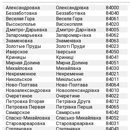
Александровка
Олександрівка
84000
Беззаботовка
Беззаботівка
84040
Веселая Гора
Весела Гора
84061
Высокополье
Високопілля
84020
Дмитро-Дарьевка
Дмитро-Дар»ївка
84005
Запаромарьевка
Запаромар»ївка
84062
Знаменовка
Знаменівка
84063
Золотые Пруды
Золоті Пруди
84023
Иверское
Іверське
84050
Криницы
Криниці
84041
Мирная Долина
Мирна Долина
84051
Михайловка
Михайлівка
84030
Некременное
Некременне
84021
Никольское
Микільське
84011
Ново-Полтава
Ново-Полтава
84064
Новоалександровка
Новоолександрівка
84010
Очеретиное
Очеретине
84022
Петровка Вторая
Петрівка Друга
84012
Петровка Первая
Петрівка Перша
84065
Самарское
Самарське
84042
Спаско-Михайловка
Спасько-Михайлівка
84052
Староварваровка
Староварварівка
84031
Степановка
Степанівка
84043