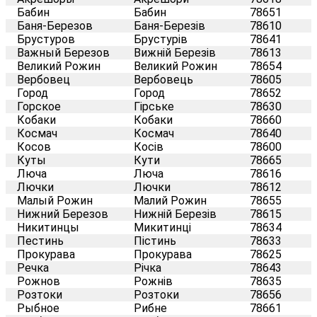
Бабин
Бабин
78651
Баня-Березов
Баня-Березів
78610
Брустуров
Брустурів
78641
Важный Березов
Вижній Березів
78613
Великий Рожин
Великий Рожин
78654
Вербовец
Вербовець
78605
Город
Город
78652
Горское
Гірське
78630
Кобаки
Кобаки
78660
Космач
Космач
78640
Косов
Косів
78600
Куты
Кути
78665
Люча
Люча
78616
Лючки
Лючки
78612
Малый Рожин
Малий Рожин
78655
Нижний Березов
Нижній Березів
78615
Никитинцы
Микитинці
78634
Пестинь
Пістинь
78633
Прокурава
Прокурава
78625
Речка
Річка
78643
Рожнов
Рожнів
78635
Розтоки
Розтоки
78656
Рыбное
Рибне
78661