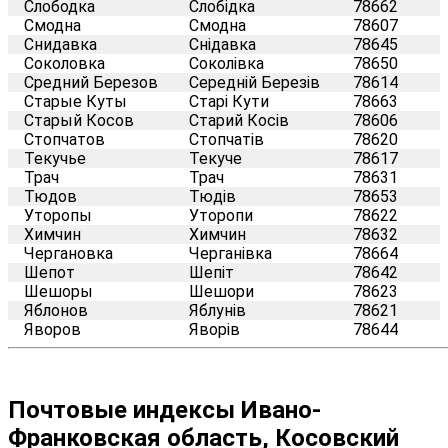
Слободка
Слобідка
78662
Смодна
Смодна
78607
Снидавка
Снідавка
78645
Соколовка
Соколівка
78650
Средний Березов
Середній Березів
78614
Старые Куты
Старі Кути
78663
Старый Косов
Старий Косів
78606
Стопчатов
Стопчатів
78620
Текучье
Текуче
78617
Трач
Трач
78631
Тюдов
Тюдів
78653
Уторопы
Уторопи
78622
Химчин
Химчин
78632
Чергановка
Черганівка
78664
Шепот
Шепіт
78642
Шешоры
Шешори
78623
Яблонов
Яблунів
78621
Яворов
Яворів
78644
Почтовые индексы Ивано-
Франковская область, Косовский