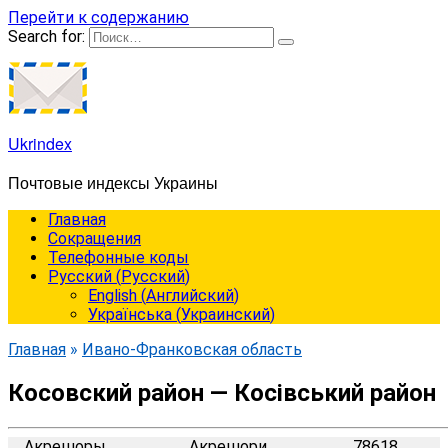
Перейти к содержанию
Search for:
Ukrindex
Почтовые индексы Украины
Главная
Сокращения
Телефонные коды
Русский
(
Русский
)
English
(
Английский
)
Українська
(
Украинский
)
Главная
»
Ивано-Франковская область
Косовский район — Косівський район
Акрешоры
Акрешори
78618