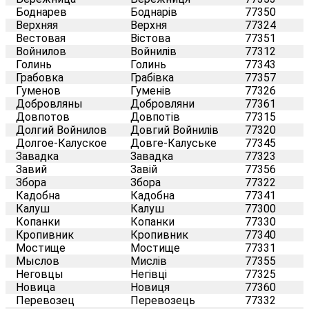
Боднарев
Боднарів
77350
Верхняя
Верхня
77324
Вестовая
Вістова
77351
Войнилов
Войнилів
77312
Голинь
Голинь
77343
Грабовка
Грабівка
77357
Гуменов
Гуменів
77326
Добровляны
Добровляни
77361
Довпотов
Довпотів
77315
Долгий Войнилов
Довгий Войнилів
77320
Долгое-Калуское
Довге-Калуське
77345
Завадка
Завадка
77323
Завий
Завій
77356
Збора
Збора
77322
Кадобна
Кадобна
77341
Калуш
Калуш
77300
Копанки
Копанки
77330
Кропивник
Кропивник
77340
Мостище
Мостище
77331
Мыслов
Мислів
77355
Неговцы
Негівці
77325
Новица
Новиця
77360
Перевозец
Перевозець
77332