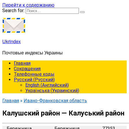
Перейти к содержанию
Search for:
Ukrindex
Почтовые индексы Украины
Главная
Сокращения
Телефонные коды
Русский
(
Русский
)
English
(
Английский
)
Українська
(
Украинский
)
Главная
»
Ивано-Франковская область
Калушский район — Калуський район
Бережница
Бережниця
77353