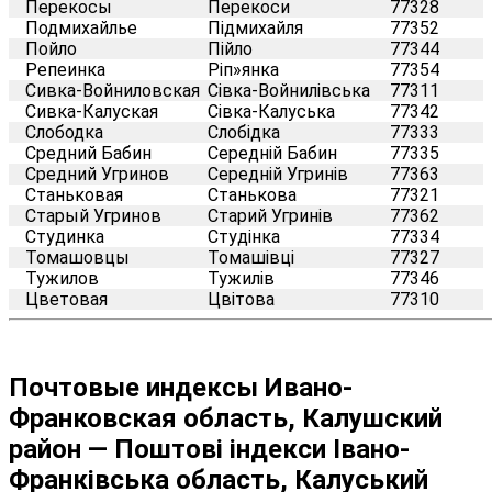
Перекосы
Перекоси
77328
Подмихайлье
Підмихайля
77352
Пойло
Пійло
77344
Репеинка
Ріп»янка
77354
Сивка-Войниловская
Сівка-Войнилівська
77311
Сивка-Калуская
Сівка-Калуська
77342
Слободка
Слобідка
77333
Средний Бабин
Середній Бабин
77335
Средний Угринов
Середній Угринів
77363
Станьковая
Станькова
77321
Старый Угринов
Старий Угринів
77362
Студинка
Студінка
77334
Томашовцы
Томашівці
77327
Тужилов
Тужилів
77346
Цветовая
Цвітова
77310
Почтовые индексы Ивано-
Франковская область, Калушский
район — Поштові індекси Івано-
Франківська область, Калуський