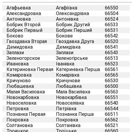
Агафьевка
Агафіївка
66550
Александровка
Олександрівка
66504
Антоновка
Антонівка
66524
Бобрик Второй
Бобрик Другий
66533
Бобрик Первый
Бобрик Перший
66531
Боково
Бокове
66542
Гвоздавка Вторая
Гвоздавка Друга
66520
Демидовка
Демидівка
66541
Заплази
Заплази
66543
Зеленогорское
Зеленогірське
66513
Ивановка
Іванівка
66523
Катериновка Первая
Катеринівка Перша
66561
Комаровка
Комарівка
66565
Кричуново
Кричунове
66530
Любашевка
Любашівка
66500
Малая Василовка
Мала Василівка
66563
Новокарбовка
Новокарбівка
66551
Новоселовка
Новоселівка
66540
Петровка
Петрівка
66544
Познанка Первая
Познанка Перша
66511
Покровка
Покровка
66562
Солтановка
Солтанівка
66521
Троицкое
Троїцьке
66560