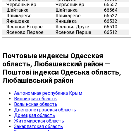
Червоный Яр
Червоний Яр
66552
Шайтанка
Шайтанка
66564
Шликарево
Шликареве
66522
Янишовка
Янишівка
66532
Ясеново Второе
Ясенове Друге
66510
Ясеново Первое
Ясенове Перше
66512
Почтовые индексы Одесская
область, Любашевский район —
Поштові індекси Одеська область,
Любашівський район
Автономная республика Крым
Винницкая область
Волынская область
Днепропетровская область
Донецкая область
Житомирская область
Закарпатская область