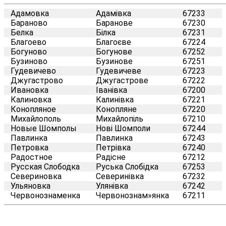
Адамовка
Адамівка
67233
Бараново
Баранове
67230
Белка
Білка
67231
Благоево
Благоєве
67224
Богуново
Богунове
67252
Бузиново
Бузинове
67251
Гудевичево
Гудевичеве
67223
Джугастрово
Джугастрове
67222
Ивановка
Іванівка
67200
Калиновка
Калинівка
67221
Конопляное
Конопляне
67220
Михайлополь
Михайлопіль
67210
Новые Шомполы
Нові Шомполи
67244
Павлинка
Павлинка
67243
Петровка
Петрівка
67240
Радостное
Радісне
67212
Русская Слободка
Руська Слобідка
67253
Севериновка
Северинівка
67232
Ульяновка
Улянівка
67242
Червонознаменка
Червонознам»янка
67211