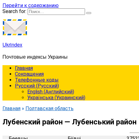
Перейти к содержанию
Search for:
Ukrindex
Почтовые индексы Украины
Главная
Сокращения
Телефонные коды
Русский
(
Русский
)
English
(
Английский
)
Українська
(
Украинский
)
Главная
»
Полтавская область
Лубенский район — Лубенський район
Беевцы
Біївці
3752