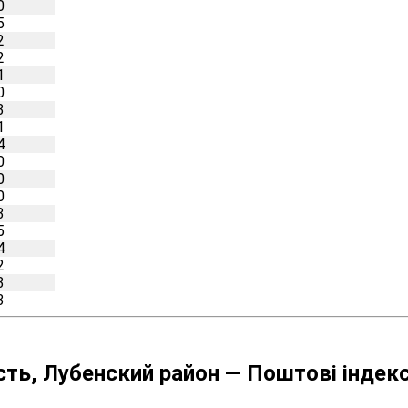
0
5
2
2
1
0
3
1
4
0
0
0
3
5
4
2
3
3
ь, Лубенский район — Поштові індек