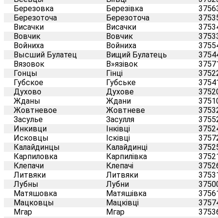
Березовка
Березівка
3756
Березоточа
Березоточа
3753
Висачки
Висачки
3753
Вовчик
Вовчик
3753
Войниха
Войниха
3755
Высший Булатец
Вищий Булатець
3754
Вязовок
В»язівок
3757
Гонцы
Гінці
3752
Губское
Губське
3754
Духово
Духове
3752
Жданы
Ждани
3751
Жовтневое
Жовтневе
3753
Засулье
Засулля
3755
Инкивци
Інківці
3752
Исковцы
Ісківці
3757
Калайдинцы
Калайдинці
3752
Карпиловка
Карпилівка
3752
Клепачи
Клепачі
3752
Литвяки
Литвяки
3753
Лубны
Лубни
3750
Матяшовка
Матяшівка
3756
Мацковцы
Мацківці
3757
Мгар
Мгар
3753