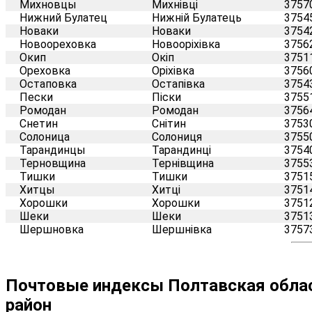
Михновцы
Михнівці
3757
Нижний Булатец
Нижній Булатець
3754
Новаки
Новаки
3754
Новоореховка
Новооріхівка
3756
Окип
Окіп
3751
Ореховка
Оріхівка
3756
Остаповка
Остапівка
3754
Пески
Піски
3755
Ромодан
Ромодан
3756
Снетин
Снітин
3753
Солоница
Солониця
3755
Тарандинцы
Тарандинці
3754
Терновщина
Тернівщина
3755
Тишки
Тишки
3751
Хитцы
Хитці
3751
Хорошки
Хорошки
3751
Шеки
Шеки
3751
Шершновка
Шершнівка
3757
Почтовые индексы Полтавская област
район