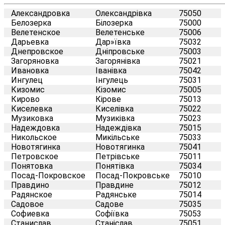
Александровка
Олександрівка
75050
Белозерка
Білозерка
75000
Велетенское
Велетенське
75006
Дарьевка
Дар»ївка
75032
Днепровское
Дніпровське
75003
Загоряновка
Загорянівка
75021
Ивановка
Іванівка
75042
Ингулец
Інгулець
75031
Кизомис
Кізомис
75005
Кирово
Кірове
75013
Киселевка
Киселівка
75022
Музиковка
Музиківка
75023
Надеждовка
Надеждівка
75015
Никольское
Микільське
75033
Новотягинка
Новотягинка
75041
Петровское
Петрівське
75011
Понятовка
Понятівка
75034
Посад-Покровское
Посад-Покровське
75010
Правдино
Правдине
75012
Радянское
Радянське
75014
Садовое
Садове
75035
Софиевка
Софіївка
75053
Станислав
Станіслав
75051