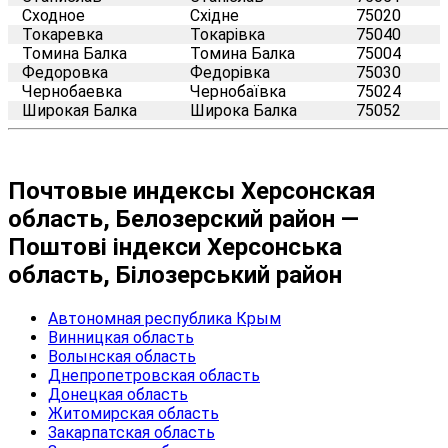
Сходное
Східне
75020
Токаревка
Токарівка
75040
Томина Балка
Томина Балка
75004
Федоровка
Федорівка
75030
Чернобаевка
Чернобаївка
75024
Широкая Балка
Широка Балка
75052
Почтовые индексы Херсонская
область, Белозерский район —
Поштові індекси Херсонська
область, Білозерський район
Автономная республика Крым
Винницкая область
Волынская область
Днепропетровская область
Донецкая область
Житомирская область
Закарпатская область