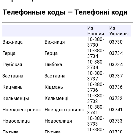
Телефонные коды — Телефонні коди
Из
Из
России
Украины
10-380-
Вижница
Вижниця
03730
3730
10-380-
Герца
Герца
03734
3734
10-380-
Глубокая
Глибока
03734
3734
10-380-
Заставна
Заставна
03737
3737
10-380-
Кицмань
Кіцмань
03736
3736
10-380-
Кельменцы
Кельменці
03732
3732
10-380-
Новоднестровск
Новодністровськ
03741
3741
10-380-
Новоселица
Новоселиця
03733
3733
10-380-
Путила
Путила
03738