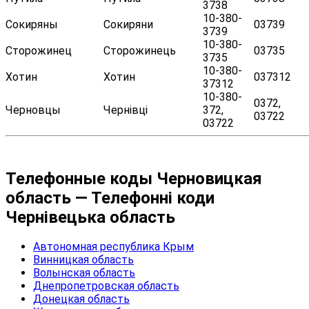
3738
10-380-
Сокиряны
Сокиряни
03739
3739
10-380-
Сторожинец
Сторожинець
03735
3735
10-380-
Хотин
Хотин
037312
37312
10-380-
0372,
Черновцы
Чернівці
372,
03722
03722
Телефонные коды Черновицкая
область — Телефонні коди
Чернівецька область
Автономная республика Крым
Винницкая область
Волынская область
Днепропетровская область
Донецкая область