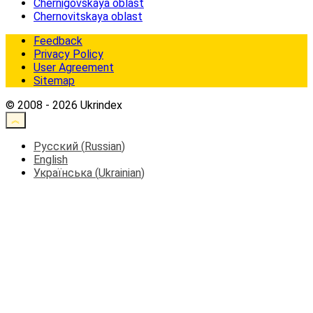
Chernigovskaya oblast
Chernovitskaya oblast
Feedback
Privacy Policy
User Agreement
Sitemap
© 2008 - 2026 Ukrindex
Русский
(
Russian
)
English
Українська
(
Ukrainian
)