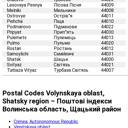
Lesovaya Pesnya
Лісова Пісня
44009
Melniki
Мельники
44008
Ostrovye
Острів”я
44011
Pishcha
Піща
44010
Podmanovo
Підманове
44022
Pripyat
Прип”ять
44030
Pulemets
Пулемець
44013
Pulmo
Пульмо
44020
Rostan
Ростань
44012
Samoylichi
Самійличі
44031
Shatsk
Шацьк
44000
Svityaz
Світязь
44021
Turbaza Vityaz
Турбаза Світязь
44007
Postal Codes Volynskaya oblast,
Shatsky region – Поштові індекси
Волинська область, Щацький район
Crimea, Autononomous Republic
Vinnitskaya oblast