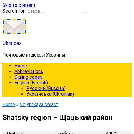
Skip to content
Search for:
Ukrindex
Почтовые индексы Украины
Home
Abbreviations
Dialing codes
English
(
English
)
Русский
(
Russian
)
Українська
(
Ukrainian
)
Home
»
Volynskaya oblast
Shatsky region – Щацький район
Grabovo
Грабове
44023