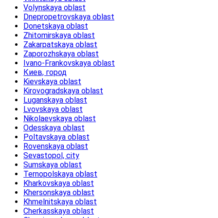
Volynskaya oblast
Dnepropetrovskaya oblast
Donetskaya oblast
Zhitomirskaya oblast
Zakarpatskaya oblast
Zaporozhskaya oblast
Ivano-Frankovskaya oblast
Киев, город
Kievskaya oblast
Kirovogradskaya oblast
Luganskaya oblast
Lvovskaya oblast
Nikolaevskaya oblast
Odesskaya oblast
Poltavskaya oblast
Rovenskaya oblast
Sevastopol, city
Sumskaya oblast
Ternopolskaya oblast
Kharkovskaya oblast
Khersonskaya oblast
Khmelnitskaya oblast
Cherkasskaya oblast