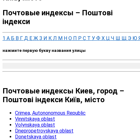
Почтовые индексы – Поштові
індекси
1
А
Б
В
Г
Д
Е
Ж
З
И
К
Л
М
Н
О
П
Р
С
Т
У
Ф
Х
Ц
Ч
Ш
Щ
Э
Ю
нажмите первую букву названия улицы
Почтовые индексы Киев, город –
Поштові індекси Київ, місто
Crimea, Autononomous Republic
Vinnitskaya oblast
Volynskaya oblast
Dnepropetrovskaya oblast
Donetskaya oblast