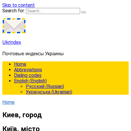
Skip to content
Search for:
Ukrindex
Почтовые индексы Украины
Home
Abbreviations
Dialing codes
English
(
English
)
Русский
(
Russian
)
Українська
(
Ukrainian
)
Home
Киев, город
Київ, місто