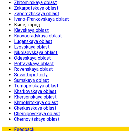
Zhitomirskaya oblast
Zakarpatskaya oblast
Zaporozhskaya oblast
Ivano-Frankovskaya oblast
Киев, город
Kievskaya oblast
Kirovogradskaya oblast
Luganskaya oblast
Lvovskaya oblast
Nikolaevskaya oblast
Odesskaya oblast
Poltavskaya oblast
Rovenskaya oblast
Sevastopol, city
Sumskaya oblast
Ternopolskaya oblast
Kharkovskaya oblast
Khersonskaya oblast
Khmelnitskaya oblast
Cherkasskaya oblast
Chernigovskaya oblast
Chernovitskaya oblast
Feedback