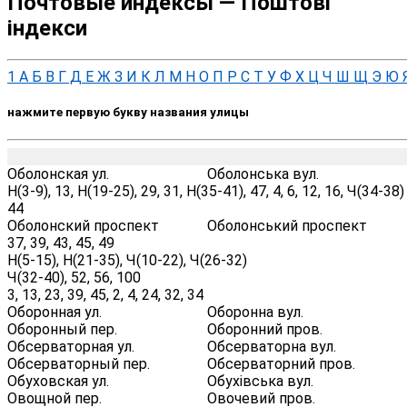
Почтовые индексы — Поштові
індекси
1
А
Б
В
Г
Д
Е
Ж
З
И
К
Л
М
Н
О
П
Р
С
Т
У
Ф
Х
Ц
Ч
Ш
Щ
Э
Ю
нажмите первую букву названия улицы
Оболонская ул.
Оболонська вул.
Н(3-9), 13, Н(19-25), 29, 31, Н(35-41), 47, 4, 6, 12, 16, Ч(34-38)
44
Оболонский проспект
Оболонський проспект
37, 39, 43, 45, 49
Н(5-15), Н(21-35), Ч(10-22), Ч(26-32)
Ч(32-40), 52, 56, 100
3, 13, 23, 39, 45, 2, 4, 24, 32, 34
Оборонная ул.
Оборонна вул.
Оборонный пер.
Оборонний пров.
Обсерваторная ул.
Обсерваторна вул.
Обсерваторный пер.
Обсерваторний пров.
Обуховская ул.
Обухівська вул.
Овощной пер.
Овочевий пров.