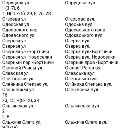
Овруцкая ул.
Овруцька вул.
Н(3-7), 6
1, Н(15-25), 29, 8, 26, 28
Огарева ул.
Огарьова вул.
Одесская ул.
Одеська вул.
Одоевского пер.
Одоєвського пров.
Одоевского ул.
Одоєвського вул.
Озерная ул.
Озерна вул.
Озерная ул.
Озерна вул.
Озерная ул.-Бортничи
Озерна вул.-Бортничи
Озерная ул.-Новоселки
Озерна вул.-Новоселки
Озерный пер.-Бортничи
Озерний пров.-Бортничи
Окипной Раисы ул.
Окіпної Раїси вул.
Олевская ул.
Олевська вул.
Олеговская ул.
Олегівська вул.
Олейника Степана ул.
Олійника Степана вул.
Оленевская ул.
Оленівська вул.
16
23, 25, Ч(8-12), 34
Ольгинская ул.
Ольгинська вул.
2
2, 8
Ольжича Олега ул.
Ольжича Олега вул.
Ч(2-18)