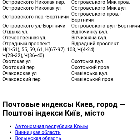
Островского Николая пер.
Островського Мик.пров.
Островского Николая ул.
Островського Мик.вул.
Островського пров.-
Островского пер.-Бортничи
Бортничи
Островского ул.-Бортничи
Островського вул.-Бортничи
Отдыха ул.
Відпочинку вул.
Отечественная ул.
Вітчизняна вул.
Отрадный проспект
Відрадний проспект
Н(1-51), 55, 59, 61, Н(67-97), 103, Ч(4-24)
Ч(28-32), Ч(36-40)
Охотская ул.
Охотська вул.
Охотский пер.
Охотський пров.
Очаковская ул.
Очаківська вул.
Очаковский пер.
Очаківський пров.
Почтовые индексы Киев, город —
Поштові індекси Київ, місто
Автономная республика Крым
Винницкая область
Волынская область