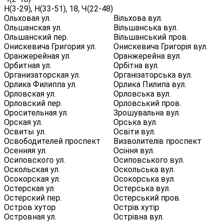
Н(3-29), Н(33-51), 18, Ч(22-48)
Ольховая ул.
Вільхова вул.
Ольшанская ул.
Вільшанська вул.
Ольшанский пер.
Вільшанський пров.
Онискевича Григория ул.
Онискевича Григорія вул.
Оранжерейная ул.
Оранжерейна вул.
Орбитная ул.
Орбітна вул.
Организаторская ул.
Організаторська вул.
Орлика Филиппа ул.
Орлика Пилипа вул.
Орловская ул.
Орловська вул.
Орловский пер.
Орловський пров.
Оросительная ул.
Зрошувальна вул.
Орская ул.
Орська вул.
Освиты ул.
Освіти вул.
Освободителей проспект
Визволителів проспект
Осенняя ул.
Осіння вул.
Осиповского ул.
Осиповського вул.
Оскольская ул.
Оскольська вул.
Осокорская ул.
Осокорська вул.
Остерская ул.
Остерська вул.
Остерский пер.
Остерський пров.
Остров хутор
Острів хутір
Островная ул.
Острівна вул.