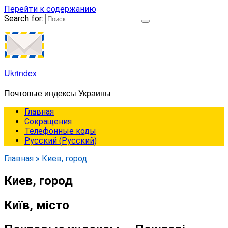
Перейти к содержанию
Search for:
Ukrindex
Почтовые индексы Украины
Главная
Сокращения
Телефонные коды
Русский
(
Русский
)
Главная
»
Киев, город
Киев, город
Київ, місто