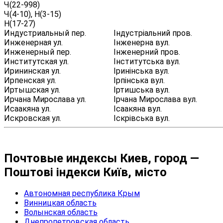
Ч(22-998)
Ч(4-10), Н(3-15)
Н(17-27)
Индустриальный пер.
Індустріальний пров.
Инженерная ул.
Інженерна вул.
Инженерный пер.
Інженерний пров.
Институтская ул.
Інститутська вул.
Ирининская ул.
Іринінська вул.
Ирпенская ул.
Ірпінська вул.
Иртышская ул.
Іртишська вул.
Ирчана Мирослава ул.
Ірчана Мирослава вул.
Исаакяна ул.
Ісаакяна вул.
Искровская ул.
Іскрівська вул.
Почтовые индексы Киев, город —
Поштові індекси Київ, місто
Автономная республика Крым
Винницкая область
Волынская область
Днепропетровская область