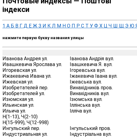
Почтовые индексы — Поштові
індекси
1
А
Б
В
Г
Д
Е
Ж
З
И
К
Л
М
Н
О
П
Р
С
Т
У
Ф
Х
Ц
Ч
Ш
Щ
Э
Ю
нажмите первую букву названия улицы
Иванова Андрея ул.
Іванова Андрія вул.
Ивашкевича Ярослава ул.
Івашкевича Я. вул.
Игоревская ул.
Ігоревська вул.
Ижакевича Ивана ул.
Іжакевича Івана вул.
Ижевская ул.
Іжевська вул.
Изобретателей пер.
Винахідників пров.
Изобретателей ул.
Винахідників вул.
Изюмская ул.
Ізюмська вул.
Ильинская ул.
Іллінська вул.
Ильича ул.
Ілліча вул.
Н(1-13), Ч(2-10)
Н(15-999), Ч(12-998)
Ингульский пер.
Інгульський пров.
Индустриальная ул.
Індустріальна вул.