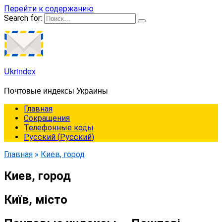
Перейти к содержанию
Search for:
Ukrindex
Почтовые индексы Украины
Главная
Сокращения
Телефонные коды
Русский
(
Русский
)
Главная
»
Киев, город
Киев, город
Київ, місто