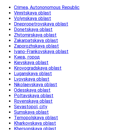
Crimea, Autononomous Republic
Vinnitskaya oblast
Volynskaya oblast
Dnepropetrovskaya oblast
Donetskaya oblast
Zhitomirskaya oblast
Zakarpatskaya oblast
Zaporozhskaya oblast
Ivano-Frankovskaya oblast
Киев, город
Kievskaya oblast
Kirovogradskaya oblast
Luganskaya oblast
Lvovskaya oblast
Nikolaevskaya oblast
Odesskaya oblast
Poltavskaya oblast
Rovenskaya oblast
Sevastopol, city
Sumskaya oblast
Ternopolskaya oblast
Kharkovskaya oblast
Khersonskaya oblast