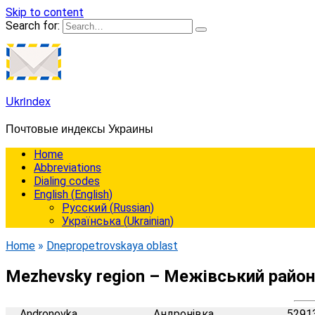
Skip to content
Search for:
Ukrindex
Почтовые индексы Украины
Home
Abbreviations
Dialing codes
English
(
English
)
Русский
(
Russian
)
Українська
(
Ukrainian
)
Home
»
Dnepropetrovskaya oblast
Mezhevsky region – Межівський район
Andronovka
Андронівка
5291