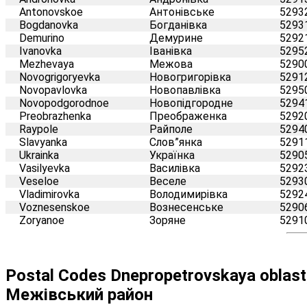
Antonovskoe
Антонівське
5293
Bogdanovka
Богданівка
5293
Demurino
Демурине
5292
Ivanovka
Іванівка
5295
Mezhevaya
Межова
5290
Novogrigoryevka
Новогригорівка
5291
Novopavlovka
Новопавлівка
5295
Novopodgorodnoe
Новопідгородне
5294
Preobrazhenka
Преображенка
5292
Raypole
Райполе
5294
Slavyanka
Слов”янка
5291
Ukrainka
Українка
5290
Vasilyevka
Василівка
5292
Veseloe
Веселе
5293
Vladimirovka
Володимирівка
5292
Voznesenskoe
Вознесенське
5290
Zoryanoe
Зоряне
5291
Postal Codes Dnepropetrovskaya oblas
Межівський район