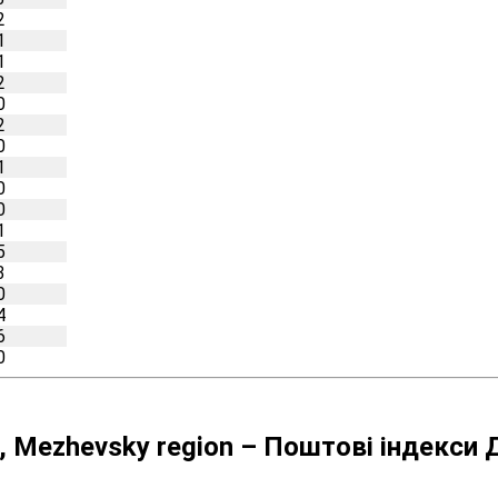
2
1
1
2
0
2
0
1
0
0
1
5
3
0
4
6
0
t, Mezhevsky region – Поштові індекси