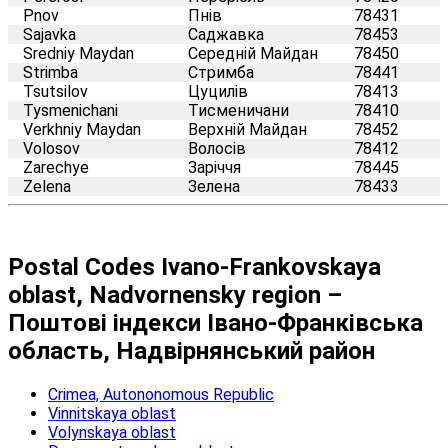
Pnov
Пнів
78431
Sajavka
Саджавка
78453
Sredniy Maydan
Середній Майдан
78450
Strimba
Стримба
78441
Tsutsilov
Цуцилів
78413
Tysmenichani
Тисменичани
78410
Verkhniy Maydan
Верхній Майдан
78452
Volosov
Волосів
78412
Zarechye
Заріччя
78445
Zelena
Зелена
78433
Postal Codes Ivano-Frankovskaya
oblast, Nadvornensky region –
Поштові індекси Івано-Франківська
область, Надвірнянський район
Crimea, Autononomous Republic
Vinnitskaya oblast
Volynskaya oblast