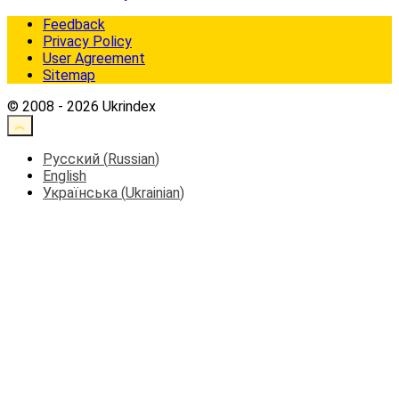
Feedback
Privacy Policy
User Agreement
Sitemap
© 2008 - 2026 Ukrindex
Русский
(
Russian
)
English
Українська
(
Ukrainian
)