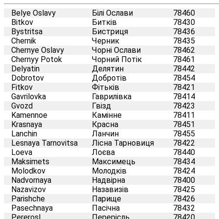
Belye Oslavy
Білі Ослави
78460
Bitkov
Битків
78430
Bystritsa
Бистриця
78436
Chernik
Черник
78435
Chernye Oslavy
Чорні Ослави
78462
Chernyy Potok
Чорний Потік
78461
Delyatin
Делятин
78442
Dobrotov
Добротів
78454
Fitkov
Фітьків
78421
Gavrilovka
Гаврилівка
78414
Gvozd
Гвізд
78423
Kamennoe
Камінне
78411
Krasnaya
Красна
78451
Lanchin
Ланчин
78455
Lesnaya Tarnovitsa
Лісна Тарновиця
78422
Loeva
Лоєва
78440
Maksimets
Максимець
78434
Molodkov
Молодків
78424
Nadvornaya
Надвірна
78400
Nazavizov
Назавизів
78425
Parishche
Парище
78426
Pasechnaya
Пасічна
78432
Pererosl
Перерісль
78420