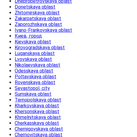
Dnepropetrovskaya oblast
Donetskaya oblast
Zhitomirskaya oblast
Zakarpatskaya oblast
Zaporozhskaya oblast
Ivano-Frankovskaya oblast
Киев, город
Kievskaya oblast
Kirovogradskaya oblast
Luganskaya oblast
Lvovskaya oblast
Nikolaevskaya oblast
Odesskaya oblast
Poltavskaya oblast
Rovenskaya oblast
Sevastopol, city
Sumskaya oblast
Ternopolskaya oblast
Kharkovskaya oblast
Khersonskaya oblast
Khmelnitskaya oblast
Cherkasskaya oblast
Chernigovskaya oblast
Chernovitskaya oblast