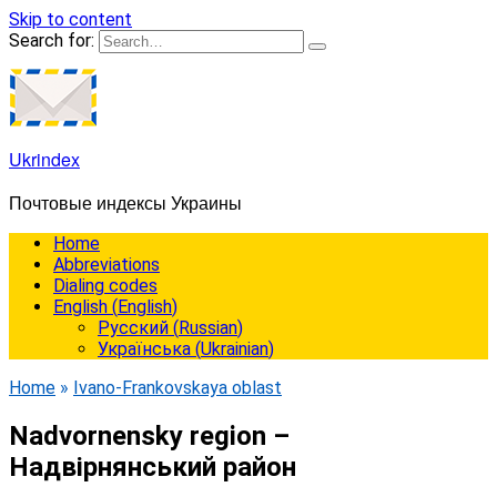
Skip to content
Search for:
Ukrindex
Почтовые индексы Украины
Home
Abbreviations
Dialing codes
English
(
English
)
Русский
(
Russian
)
Українська
(
Ukrainian
)
Home
»
Ivano-Frankovskaya oblast
Nadvornensky region –
Надвірнянський район