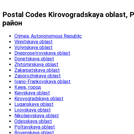
Postal Codes Kirovogradskaya oblast,
район
Crimea, Autononomous Republic
Vinnitskaya oblast
Volynskaya oblast
Dnepropetrovskaya oblast
Donetskaya oblast
Zhitomirskaya oblast
Zakarpatskaya oblast
Zaporozhskaya oblast
Ivano-Frankovskaya oblast
Киев, город
Kievskaya oblast
Kirovogradskaya oblast
Luganskaya oblast
Lvovskaya oblast
Nikolaevskaya oblast
Odesskaya oblast
Poltavskaya oblast
Rovenskaya oblast