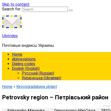
Skip to content
Search for:
Ukrindex
Почтовые индексы Украины
Home
Abbreviations
Dialing codes
English
(
English
)
Русский
(
Russian
)
Українська
(
Ukrainian
)
Home
»
Kirovogradskaya oblast
Petrovsky region – Петрівський район
Aleksandro-Maryevka
Олександро-Мар”ївка
2832