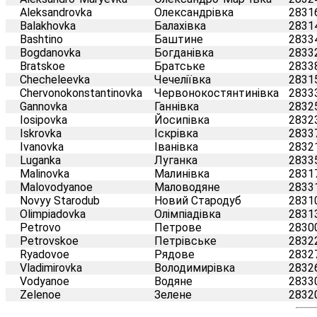
Aleksandrovka
Олександрівка
2831
Balakhovka
Балахівка
2831
Bashtino
Баштине
2833
Bogdanovka
Богданівка
2833
Bratskoe
Братське
2833
Checheleevka
Чечеліївка
2831
Chervonokonstantinovka
Червонокостянтинівка
2833
Gannovka
Ганнівка
2832
Iosipovka
Йосипівка
2832
Iskrovka
Іскрівка
2833
Ivanovka
Іванівка
2832
Luganka
Луганка
2833
Malinovka
Малинівка
2831
Malovodyanoe
Маловодяне
2833
Novyy Starodub
Новий Стародуб
2831
Olimpiadovka
Олімпіадівка
2831
Petrovo
Петрове
2830
Petrovskoe
Петрівське
2832
Ryadovoe
Рядове
2832
Vladimirovka
Володимирівка
2832
Vodyanoe
Водяне
2833
Zelenoe
Зелене
2832