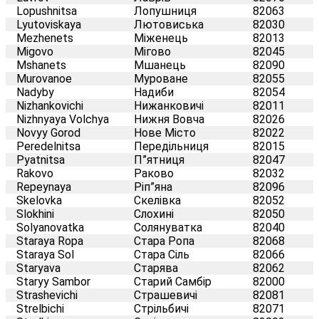
Lopushnitsa
Лопушниця
82063
Lyutoviskaya
Лютовиська
82030
Mezhenets
Міженець
82013
Migovo
Мігово
82045
Mshanets
Мшанець
82090
Murovanoe
Муроване
82055
Nadyby
Надиби
82054
Nizhankovichi
Нижанковичі
82011
Nizhnyaya Volchya
Нижня Вовча
82026
Novyy Gorod
Нове Місто
82022
Peredelnitsa
Передільниця
82015
Pyatnitsa
П”ятниця
82047
Rakovo
Раково
82032
Repeynaya
Ріп”яна
82096
Skelovka
Скелівка
82052
Slokhini
Слохині
82050
Solyanovatka
Солянуватка
82040
Staraya Ropa
Стара Ропа
82068
Staraya Sol
Стара Сіль
82066
Staryava
Старява
82062
Staryy Sambor
Старий Самбір
82000
Strashevichi
Страшевичі
82081
Strelbichi
Стрільбичі
82071