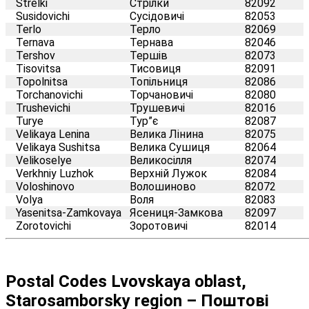
Strelki
Стрілки
82092
Susidovichi
Сусідовичі
82053
Terlo
Терло
82069
Ternava
Тернава
82046
Tershov
Тершів
82073
Tisovitsa
Тисовиця
82091
Topolnitsa
Топільниця
82086
Torchanovichi
Торчановичі
82080
Trushevichi
Трушевичі
82016
Turye
Тур”є
82087
Velikaya Lenina
Велика Лінина
82075
Velikaya Sushitsa
Велика Сушиця
82064
Velikoselye
Великосілля
82074
Verkhniy Luzhok
Верхній Лужок
82084
Voloshinovo
Волошиново
82072
Volya
Воля
82083
Yasenitsa-Zamkovaya
Ясениця-Замкова
82097
Zorotovichi
Зоротовичі
82014
Postal Codes Lvovskaya oblast,
Starosamborsky region – Поштові