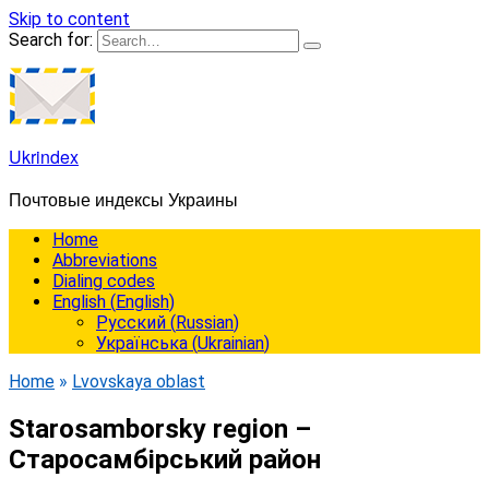
Skip to content
Search for:
Ukrindex
Почтовые индексы Украины
Home
Abbreviations
Dialing codes
English
(
English
)
Русский
(
Russian
)
Українська
(
Ukrainian
)
Home
»
Lvovskaya oblast
Starosamborsky region –
Старосамбірський район