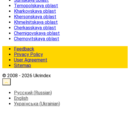
Sumskaya oblast
Ternopolskaya oblast
Kharkovskaya oblast
Khersonskaya oblast
Khmelnitskaya oblast
Cherkasskaya oblast
Chernigovskaya oblast
Chernovitskaya oblast
Feedback
Privacy Policy
User Agreement
Sitemap
© 2008 - 2026 Ukrindex
Русский
(
Russian
)
English
Українська
(
Ukrainian
)