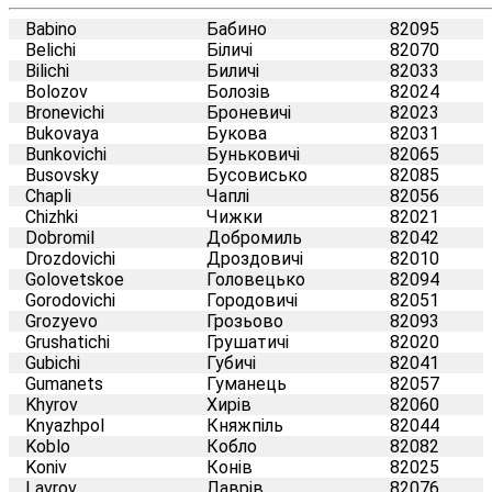
Babino
Бабино
82095
Belichi
Біличі
82070
Bilichi
Биличі
82033
Bolozov
Болозів
82024
Bronevichi
Броневичі
82023
Bukovaya
Букова
82031
Bunkovichi
Буньковичі
82065
Busovsky
Бусовисько
82085
Chapli
Чаплі
82056
Chizhki
Чижки
82021
Dobromil
Добромиль
82042
Drozdovichi
Дроздовичі
82010
Golovetskoe
Головецько
82094
Gorodovichi
Городовичі
82051
Grozyevo
Грозьово
82093
Grushatichi
Грушатичі
82020
Gubichi
Губичі
82041
Gumanets
Гуманець
82057
Khyrov
Хирів
82060
Knyazhpol
Княжпіль
82044
Koblo
Кобло
82082
Koniv
Конів
82025
Lavrov
Лаврів
82076