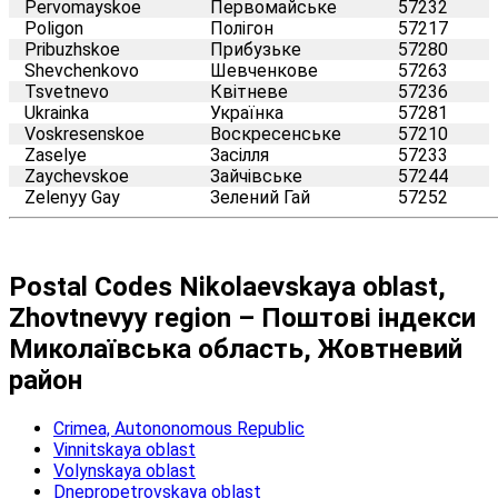
Pervomayskoe
Первомайське
57232
Poligon
Полігон
57217
Pribuzhskoe
Прибузьке
57280
Shevchenkovo
Шевченкове
57263
Tsvetnevo
Квітневе
57236
Ukrainka
Українка
57281
Voskresenskoe
Воскресенське
57210
Zaselye
Засілля
57233
Zaychevskoe
Зайчівське
57244
Zelenyy Gay
Зелений Гай
57252
Postal Codes Nikolaevskaya oblast,
Zhovtnevyy region – Поштові індекси
Миколаївська область, Жовтневий
район
Crimea, Autononomous Republic
Vinnitskaya oblast
Volynskaya oblast
Dnepropetrovskaya oblast