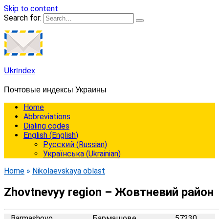
Skip to content
Search for:
Ukrindex
Почтовые индексы Украины
Home
Abbreviations
Dialing codes
English
(
English
)
Русский
(
Russian
)
Українська
(
Ukrainian
)
Home
»
Nikolaevskaya oblast
Zhovtnevyy region – Жовтневий район
Barmashovo
Бармашове
57230