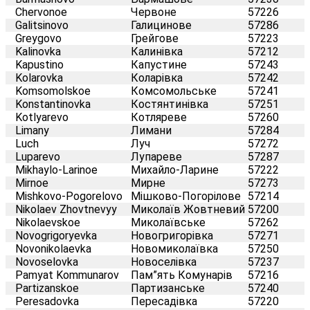
Chervonoe
Червоне
57226
Galitsinovo
Галицинове
57286
Greygovo
Грейгове
57223
Kalinovka
Калинівка
57212
Kapustino
Капустине
57243
Kolarovka
Коларівка
57242
Komsomolskoe
Комсомольське
57241
Konstantinovka
Костянтинівка
57251
Kotlyarevo
Котляреве
57260
Limany
Лимани
57284
Luch
Луч
57272
Luparevo
Лупареве
57287
Mikhaylo-Larinoe
Михайло-Ларине
57222
Mirnoe
Мирне
57273
Mishkovo-Pogorelovo
Мішково-Погорілове
57214
Nikolaev Zhovtnevyy
Миколаїв Жовтневий
57200
Nikolaevskoe
Миколаївське
57262
Novogrigoryevka
Новогригорівка
57271
Novonikolaevka
Новомиколаївка
57250
Novoselovka
Новоселівка
57237
Pamyat Kommunarov
Пам”ять Комунарів
57216
Partizanskoe
Партизанське
57240
Peresadovka
Пересадівка
57220