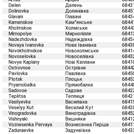
Delen
Делень
6843
Dolinovka
Долинівка
6845
Glavani
Главані
6843
Kamenskoe
Кам”янське
6844
Kholmskoe
Холмське
6844
Mirnopolye
Мирнопілля
6841
Nadezhdovka
Надеждівка
6845
Novaya Ivanovka
Нова Іванівка
6843
Novokholmskoe
Новохолмське
6841
Novoselovka
Новоселівка
6843
Novye Kaplany
Нові Каплани
6841
Ostrovnoe
Острівне
6844
Pavlovka
Павлівка
6845
Plotsk
Плоцьк
6845
Pryamobalka
Прямобалка
6844
Sadovoe
Садове
6842
Teplitsa
Теплиця
6842
Vasilyevka
Василівка
6841
Veselyy Kut
Веселий Кут
6842
Vinogradovka
Виноградівка
6845
Vishnyaki
Вишняки
6841
Voznesenka Pervaya
Вознесенка Перша
6841
Zadunaevka
Задунаївка
6843