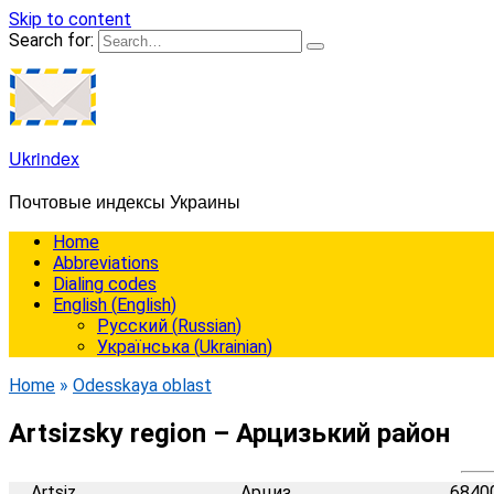
Skip to content
Search for:
Ukrindex
Почтовые индексы Украины
Home
Abbreviations
Dialing codes
English
(
English
)
Русский
(
Russian
)
Українська
(
Ukrainian
)
Home
»
Odesskaya oblast
Artsizsky region – Арцизький район
Artsiz
Арциз
6840