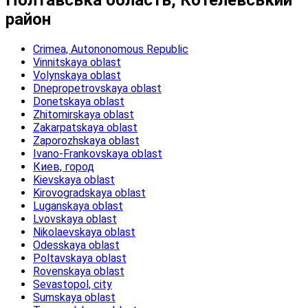
район
Crimea, Autononomous Republic
Vinnitskaya oblast
Volynskaya oblast
Dnepropetrovskaya oblast
Donetskaya oblast
Zhitomirskaya oblast
Zakarpatskaya oblast
Zaporozhskaya oblast
Ivano-Frankovskaya oblast
Киев, город
Kievskaya oblast
Kirovogradskaya oblast
Luganskaya oblast
Lvovskaya oblast
Nikolaevskaya oblast
Odesskaya oblast
Poltavskaya oblast
Rovenskaya oblast
Sevastopol, city
Sumskaya oblast