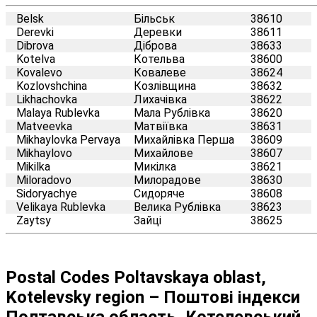
Belsk
Більськ
38610
Derevki
Деревки
38611
Dibrova
Діброва
38633
Kotelva
Котельва
38600
Kovalevo
Ковалеве
38624
Kozlovshchina
Козлівщина
38632
Likhachovka
Лихачівка
38622
Malaya Rublevka
Мала Рублівка
38620
Matveevka
Матвіївка
38631
Mikhaylovka Pervaya
Михайлівка Перша
38609
Mikhaylovo
Михайлове
38607
Mikilka
Микілка
38621
Miloradovo
Милорадове
38630
Sidoryachye
Сидоряче
38608
Velikaya Rublevka
Велика Рублівка
38623
Zaytsy
Зайці
38625
Postal Codes Poltavskaya oblast,
Kotelevsky region – Поштові індекси
Полтавська область, Котелевський