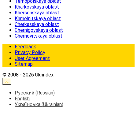
Ternopolskaya oblast
Kharkovskaya oblast
Khersonskaya oblast
Khmelnitskaya oblast
Cherkasskaya oblast
Chernigovskaya oblast
Chernovitskaya oblast
Feedback
Privacy Policy
User Agreement
Sitemap
© 2008 - 2026 Ukrindex
Русский
(
Russian
)
English
Українська
(
Ukrainian
)