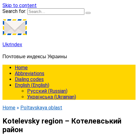
Skip to content
Search for:
Ukrindex
Почтовые индексы Украины
Home
Abbreviations
Dialing codes
English
(
English
)
Русский
(
Russian
)
Українська
(
Ukrainian
)
Home
»
Poltavskaya oblast
Kotelevsky region – Котелевський
район