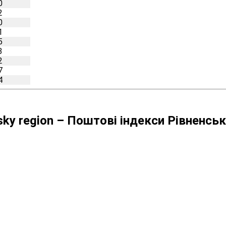
0
2
0
1
5
3
2
7
4
tsky region – Поштові індекси Рівненсь