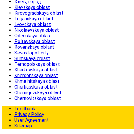
Киев, город
Kievskaya oblast
Kirovogradskaya oblast
Luganskaya oblast
Lvovskaya oblast
Nikolaevskaya oblast
Odesskaya oblast
Poltavskaya oblast
Rovenskaya oblast
Sevastopol, city
Sumskaya oblast
Ternopolskaya oblast
Kharkovskaya oblast
Khersonskaya oblast
Khmelnitskaya oblast
Cherkasskaya oblast
Chernigovskaya oblast
Chernovitskaya oblast
Feedback
Privacy Policy
User Agreement
Sitemap