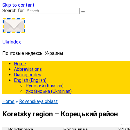
Skip to content
Search for:
Ukrindex
Почтовые индексы Украины
Home
Abbreviations
Dialing codes
English
(
English
)
Русский
(
Russian
)
Українська
(
Ukrainian
)
Home
»
Rovenskaya oblast
Koretsky region – Корецький район
Bogdanovka
Богданівка
3474