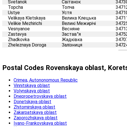
Svetanok
Світанок
3473
Topcha
Топча
3471
Ustye
Устя
3471
Velikaya Kletskaya
Велика Клецька
3471
Velikie Mezhirichi
Великі Межирічі
3472
Vesnyanoe
Весняне
3471
Zastavya
Застав”я
3475
Zhadkovka
Жадківка
3470
Zheleznaya Doroga
Залізниця
3472
Postal Codes Rovenskaya oblast, Kore
Crimea, Autononomous Republic
Vinnitskaya oblast
Volynskaya oblast
Dnepropetrovskaya oblast
Donetskaya oblast
Zhitomirskaya oblast
Zakarpatskaya oblast
Zaporozhskaya oblast
Ivano-Frankovskaya oblast