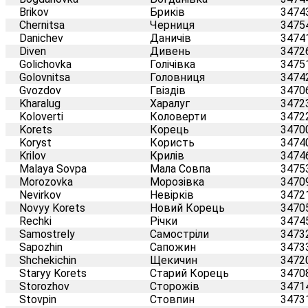
Brikov
Бриків
3474
Chernitsa
Черниця
3475
Danichev
Даничів
3474
Diven
Дивень
3472
Golichovka
Голічівка
3475
Golovnitsa
Головниця
3474
Gvozdov
Гвіздів
3470
Kharalug
Харалуг
3472
Koloverti
Коловерти
3472
Korets
Корець
3470
Koryst
Користь
3474
Krilov
Крилів
3474
Malaya Sovpa
Мала Совпа
3475
Morozovka
Морозівка
3470
Nevirkov
Невірків
3472
Novyy Korets
Новий Корець
3470
Rechki
Річки
3474
Samostrely
Самостріли
3473
Sapozhin
Сапожин
3473
Shchekichin
Щекичин
3472
Staryy Korets
Старий Корець
3470
Storozhov
Сторожів
3471
Stovpin
Стовпин
3473