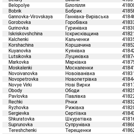
Belopolye
Білопілля
4180
Bobrik
Бобрик
4185
Gannovka-Virovskaya
Ганнівка-Вирівська
4184
Gorobovka
Горобівка
4183
Gurinovka
Гуринівка
4183
Iskriskovshchina
Іскрисківщина
4182
Kalchenki
Кальченки
4183
Korshachina
Коршачина
4185
Kuyanovka
Куянівка
4184
Lutsikovka
Луциківка
4187
Markovka
Марківка
4187
Moskalenki
Москаленки
4184
Novoivanovka
Новоіванівка
4183
Novopetrovka
Новопетрівка
4184
Novye Virki
Нові Вирки
4181
Obody
Ободи
4182
Pavlovka
Павлівка
4182
Rechki
Річки
4183
Ryzhovka
Рижівка
4182
Sergievka
Сергіївка
4184
Shkuratovka
Шкуратівка
4181
Suprunovka
Супрунівка
4186
Tereshchenki
Терещенки
4186