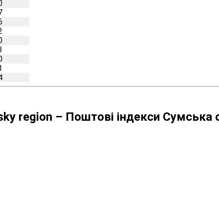
0
7
6
2
0
3
0
1
4
lsky region – Поштові індекси Сумська 