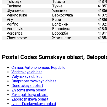
Tolstaya
Товста
4187
Tuchnoe
Тучне
4185
Ulyanovka
Улянівка
4185
Verkhosulka
Верхосулка
4187
Viry
Вири
4185
Volfino
Волфине
4182
Voronovka
Воронівка
4184
Vorozhba
Ворожба
4181
Zhovtnevoe
Жовтневе
4185
Postal Codes Sumskaya oblast, Belopo
Crimea, Autononomous Republic
Vinnitskaya oblast
Volynskaya oblast
Dnepropetrovskaya oblast
Donetskaya oblast
Zhitomirskaya oblast
Zakarpatskaya oblast
Zaporozhskaya oblast
Ivano-Frankovskaya oblast