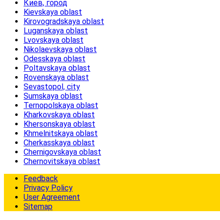
Киев, город
Kievskaya oblast
Kirovogradskaya oblast
Luganskaya oblast
Lvovskaya oblast
Nikolaevskaya oblast
Odesskaya oblast
Poltavskaya oblast
Rovenskaya oblast
Sevastopol, city
Sumskaya oblast
Ternopolskaya oblast
Kharkovskaya oblast
Khersonskaya oblast
Khmelnitskaya oblast
Cherkasskaya oblast
Chernigovskaya oblast
Chernovitskaya oblast
Feedback
Privacy Policy
User Agreement
Sitemap