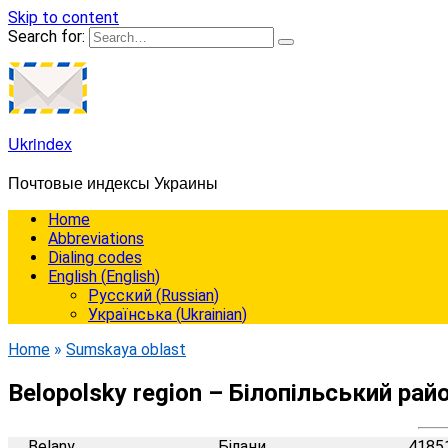
Skip to content
Search for:
Ukrindex
Почтовые индексы Украины
Home
Abbreviations
Dialing codes
English
(
English
)
Русский
(
Russian
)
Українська
(
Ukrainian
)
Home
»
Sumskaya oblast
Belopolsky region – Білопільський рай
Belany
Білани
4185