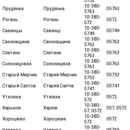
5752
10-380-
Прудянка
Прудянка
05763
5763
10-380-
Рогань
Рогань
0572
572
10-380-
Савинцы
Савинці
05749
5749
10-380-
Сахновщина
Сахновщина
05762
5762
10-380-
Слатино
Слатине
05763
5763
10-380-
Солоницовка
Солоницівка
05763
5763
10-380-
Старый Мерчик
Старий Мерчик
05753
5753
10-380-
Старый Салтов
Старий Салтів
05741
5741
10-380-
Утковка
Утківка
0572
572
10-380-
Харьков
Харків
057, 0572
57, 0572
10-380-
Хорошево
Хорошеве
0572
572
10-380-
Чапаево
Чапаєве
05755