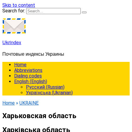
Skip to content
Search for:
Ukrindex
Почтовые индексы Украины
Home
Abbreviations
Dialing codes
English
(
English
)
Русский
(
Russian
)
Українська
(
Ukrainian
)
Home
»
UKRAINE
Харьковская область
Харківська область