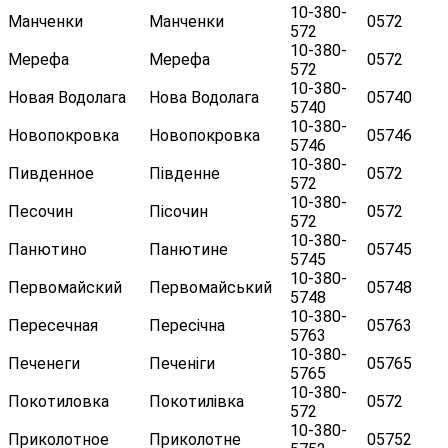
10-380-
Манченки
Манченки
0572
572
10-380-
Мерефа
Мерефа
0572
572
10-380-
Новая Водолага
Нова Водолага
05740
5740
10-380-
Новопокровка
Новопокровка
05746
5746
10-380-
Пивденное
Південне
0572
572
10-380-
Песочин
Пісочин
0572
572
10-380-
Панютино
Панютине
05745
5745
10-380-
Первомайский
Первомайський
05748
5748
10-380-
Пересечная
Пересічна
05763
5763
10-380-
Печенеги
Печеніги
05765
5765
10-380-
Покотиловка
Покотилівка
0572
572
10-380-
Приколотное
Приколотне
05752