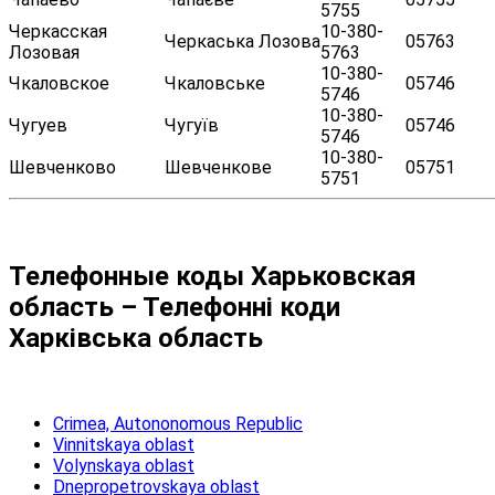
5755
Черкасская
10-380-
Черкаська Лозова
05763
Лозовая
5763
10-380-
Чкаловское
Чкаловське
05746
5746
10-380-
Чугуев
Чугуїв
05746
5746
10-380-
Шевченково
Шевченкове
05751
5751
Телефонные коды Харьковская
область – Телефонні коди
Харківська область
Crimea, Autononomous Republic
Vinnitskaya oblast
Volynskaya oblast
Dnepropetrovskaya oblast