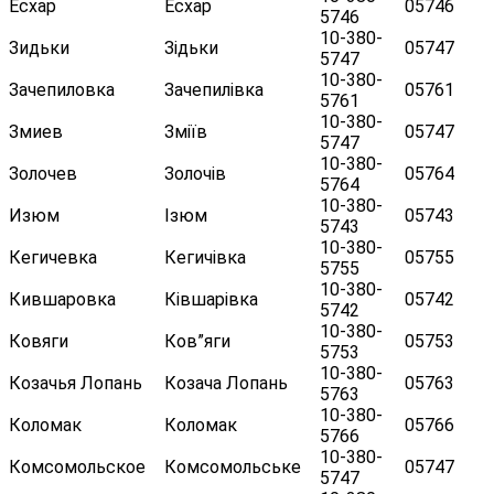
Есхар
Есхар
05746
5746
10-380-
Зидьки
Зідьки
05747
5747
10-380-
Зачепиловка
Зачепилівка
05761
5761
10-380-
Змиев
Зміїв
05747
5747
10-380-
Золочев
Золочів
05764
5764
10-380-
Изюм
Ізюм
05743
5743
10-380-
Кегичевка
Кегичівка
05755
5755
10-380-
Кившаровка
Ківшарівка
05742
5742
10-380-
Ковяги
Ков”яги
05753
5753
10-380-
Козачья Лопань
Козача Лопань
05763
5763
10-380-
Коломак
Коломак
05766
5766
10-380-
Комсомольское
Комсомольське
05747
5747