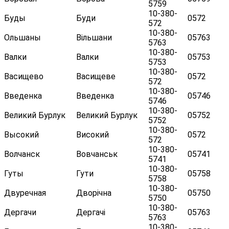
5759
10-380-
Буды
Буди
0572
572
10-380-
Ольшаны
Вільшани
05763
5763
10-380-
Валки
Валки
05753
5753
10-380-
Васищево
Васищеве
0572
572
10-380-
Введенка
Введенка
05746
5746
10-380-
Великий Бурлук
Великий Бурлук
05752
5752
10-380-
Высокий
Високий
0572
572
10-380-
Волчанск
Вовчанськ
05741
5741
10-380-
Гуты
Гути
05758
5758
10-380-
Двуречная
Дворічна
05750
5750
10-380-
Дергачи
Дергачі
05763
5763
10-380-