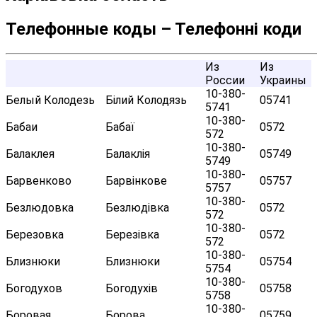
Телефонные коды – Телефонні коди
Из
Из
России
Украины
10-380-
Белый Колодезь
Білий Колодязь
05741
5741
10-380-
Бабаи
Бабаї
0572
572
10-380-
Балаклея
Балаклія
05749
5749
10-380-
Барвенково
Барвінкове
05757
5757
10-380-
Безлюдовка
Безлюдівка
0572
572
10-380-
Березовка
Березівка
0572
572
10-380-
Близнюки
Близнюки
05754
5754
10-380-
Богодухов
Богодухів
05758
5758
10-380-
Боровая
Борова
05759