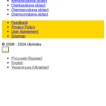
Khmelnitskaya oblast
Cherkasskaya oblast
Chernigovskaya oblast
Chernovitskaya oblast
Feedback
Privacy Policy
User Agreement
Sitemap
© 2008 - 2026 Ukrindex
Русский
(
Russian
)
English
Українська
(
Ukrainian
)