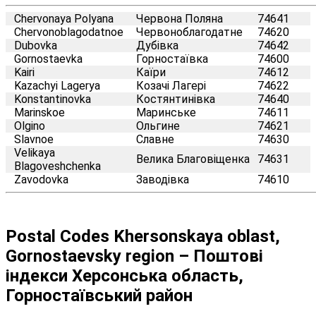
Chervonaya Polyana
Червона Поляна
74641
Chervonoblagodatnoe
Червоноблагодатне
74620
Dubovka
Дубівка
74642
Gornostaevka
Горностаївка
74600
Kairi
Каїри
74612
Kazachyi Lagerya
Козачі Лагері
74622
Konstantinovka
Костянтинівка
74640
Marinskoe
Маринське
74611
Olgino
Ольгине
74621
Slavnoe
Славне
74630
Velikaya
Велика Благовіщенка
74631
Blagoveshchenka
Zavodovka
Заводівка
74610
Postal Codes Khersonskaya oblast,
Gornostaevsky region – Поштові
індекси Херсонська область,
Горностаївський район