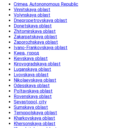
Crimea, Autononomous Republic
Vinnitskaya oblast
Volynskaya oblast
Dnepropetrovskaya oblast
Donetskaya oblast
Zhitomirskaya oblast
Zakarpatskaya oblast
Zaporozhskaya oblast
Ivano-Frankovskaya oblast
Киев, город
Kievskaya oblast
Kirovogradskaya oblast
Luganskaya oblast
Lvovskaya oblast
Nikolaevskaya oblast
Odesskaya oblast
Poltavskaya oblast
Rovenskaya oblast
Sevastopol, city
Sumskaya oblast
Ternopolskaya oblast
Kharkovskaya oblast
Khersonskaya oblast