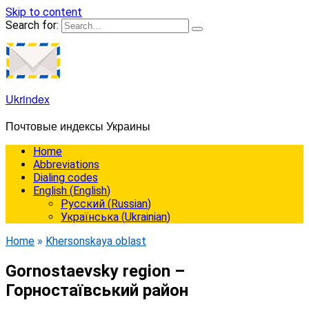
Skip to content
Search for:
Ukrindex
Почтовые индексы Украины
Home
Abbreviations
Dialing codes
English
(
English
)
Русский
(
Russian
)
Українська
(
Ukrainian
)
Home
»
Khersonskaya oblast
Gornostaevsky region –
Горностаївський район