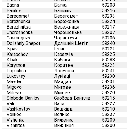
Bagna
Багна
59208
Banilov
Банилів
59216
Beregomet
Берегомет
59233
Berezhenka
Бережонка
59224
Berezhnitsa
Бережниця
59217
Chereshenka
Черешенька
59207
Chernoguzy
Чорногузи
59206
Dolishniy Shepot
Долішній Шепіт
59240
Ispas
Іспас
59222
Karapchov
Карапчів
59225
Kibaki
Кибаки
59288
Korytnoe
Коритне
59223
Lopushna
Лопушна
59241
Lukovtsy
Луківці
59230
Maydan
Майдан
59231
Migovo
Мигове
59236
Milievo
Мілієве
59220
Sloboda-Banilov
Слобода-Банилів
59215
Vali
Вали
59227
Vashkovtsy
Вашківці
59210
Velikoe
Велике
59237
Vizhenka
Виженка
59209
Vizhnitsa
Вижниця
59200