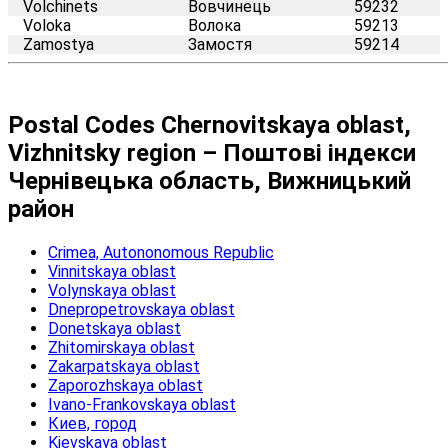
Volchinets
Вовчинець
59232
Voloka
Волока
59213
Zamostya
Замостя
59214
Postal Codes Chernovitskaya oblast,
Vizhnitsky region – Поштові індекси
Чернівецька область, Вижницький
район
Crimea, Autononomous Republic
Vinnitskaya oblast
Volynskaya oblast
Dnepropetrovskaya oblast
Donetskaya oblast
Zhitomirskaya oblast
Zakarpatskaya oblast
Zaporozhskaya oblast
Ivano-Frankovskaya oblast
Киев, город
Kievskaya oblast