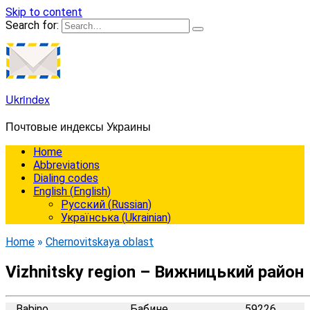
Skip to content
Search for:
Ukrindex
Почтовые индексы Украины
Home
Abbreviations
Dialing codes
English
(
English
)
Русский
(
Russian
)
Українська
(
Ukrainian
)
Home
»
Chernovitskaya oblast
Vizhnitsky region – Вижницький район
Babino
Бабине
59226