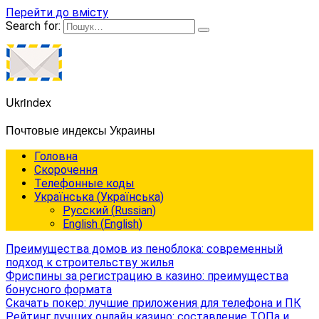
Перейти до вмісту
Search for:
Ukrindex
Почтовые индексы Украины
Головна
Cкорочення
Телефонные коды
Українська
(
Українська
)
Русский
(
Russian
)
English
(
English
)
Преимущества домов из пеноблока: современный
подход к строительству жилья
Фриспины за регистрацию в казино: преимущества
бонусного формата
Скачать покер: лучшие приложения для телефона и ПК
Рейтинг лучших онлайн казино: составление ТОПа и