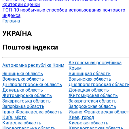
критерии оценки
ТОП-10 необычных способов использования почтового
индекса
Головна
УКРАЇНА
Поштові індекси
Автономная республика
Автономна республіка Крим
Крым
Вінницька область
Винницкая область
Волинська область
Волынская область
Дніпропетровська область
Днепропетровская област
Донецька область
Донецкая область
Житомирська область
Житомирская область
Закарпатська область
Закарпатская область
Запорізька область
Запорожская область
Івано-Франківська область
Ивано-Франковская облас
Київ, місто
Киев, город
Київська область
Киевская область
Кіровоградська область
Кировоградская область