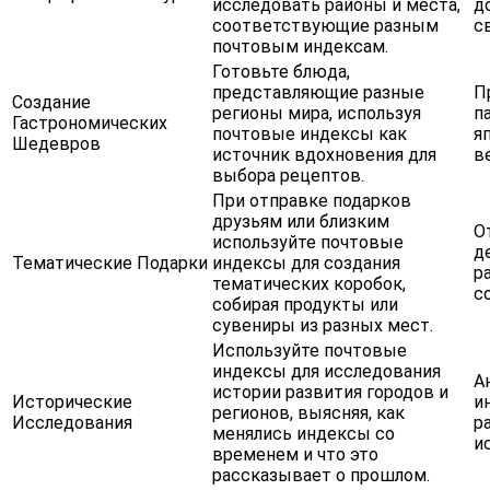
исследовать районы и места,
д
соответствующие разным
с
почтовым индексам.
Готовьте блюда,
представляющие разные
П
Создание
регионы мира, используя
п
Гастрономических
почтовые индексы как
я
Шедевров
источник вдохновения для
в
выбора рецептов.
При отправке подарков
друзьям или близким
О
используйте почтовые
д
Тематические Подарки
индексы для создания
р
тематических коробок,
с
собирая продукты или
сувениры из разных мест.
Используйте почтовые
индексы для исследования
А
истории развития городов и
Исторические
и
регионов, выясняя, как
Исследования
р
менялись индексы со
и
временем и что это
рассказывает о прошлом.