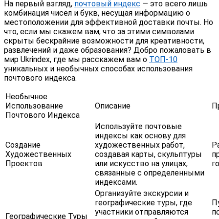
На первый взгляд,
почтовый индекс
— это всего лишь
комбинация чисел и букв, несущая информацию о
местоположении для эффективной доставки почты. Но
что, если мы скажем вам, что за этими символами
скрыты бескрайние возможности для креативности,
развлечений и даже образования? Добро пожаловать в
мир Ukrindex, где мы расскажем вам о
ТОП-10
уникальных и необычных способах использования
почтового индекса.
Необычное
Использование
Описание
П
Почтового Индекса
Используйте почтовые
индексы как основу для
Создание
художественных работ,
Р
Художественных
создавая карты, скульптуры
п
Проектов
или искусство на улицах,
г
связанные с определенными
индексами.
Организуйте экскурсии и
географические туры, где
П
участники отправляются
п
Географические Туры