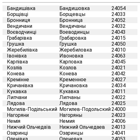
Бандишівка
Бандишовка
24054
Борщівці
Борщевцы
24033
Бронниця
Бронница
24052
Вендичани
Вендичаны
24032
Воєводчинці
Воеводинцы
24043
Грабарівка
Грабаровка
24015
Грушка
Грушка
24050
Жеребилівка
Жеребиловка
24010
Івонівка
Ивоновка
24063
Карпівка
Карповка
24045
Козлів
Козлов
24021
Конева
Конева
24042
Кремінне
Кременное
24027
Кричанівка
Кричановка
24034
Кукавка
Кукавка
24011
Липчани
Липчаны
24022
Лядова
Лядова
24025
Могилів-Подільський
Могилев-Подольский
24000
Нагоряни
Нагоряны
24023
Немія
Немия
24006
Нижчий Ольчедаїв
Нижний Ольчедаев
24013
Озаринці
Озаринцы
24041
Оленівка
Оленевка
24053