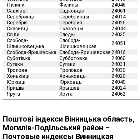
Пилипи
Филипы
24046
Садківці
Садковцы
24061
Серебринці
Серебринцы
24014
Серебрія
Серебрия
24026
Сказивці
Сказовцы
24044
Сліди
Следы
24035
Слобода-
Слобода-
24051
Шлишковецька
Шлишковецкая
Слобода-Яришівська
Слобода-Яришевская
24016
Суботівка
Субботовка
24060
Сугаки
Сугаки
24031
Тропове
Троповое
24030
Хоньківці
Хоньковцы
24020
Юрківці
Юрковцы
24040
Яришів
Ярышев
24024
Яруга
Яруга
24062
Поштові індекси Вінницька область,
Могилів-Подільський район –
Почтовые индексы Винницкая