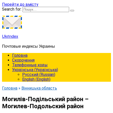
Перейти до вмісту
Search for:
Ukrindex
Почтовые индексы Украины
Головна
Cкорочення
Телефонные коды
Українська
(
Українська
)
Русский
(
Russian
)
English
(
English
)
Головна
»
Вінницька область
Могилів-Подільський район –
Могилев-Подольский район