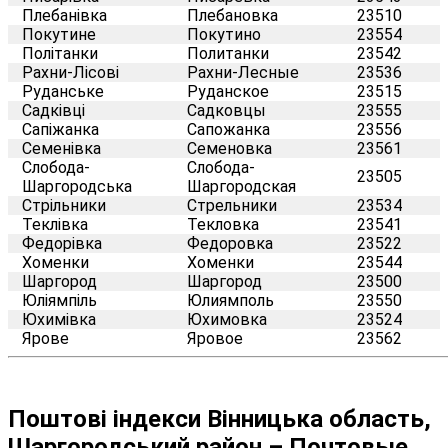
Плебанівка
Плебановка
23510
Покутине
Покутино
23554
Політанки
Политанки
23542
Рахни-Лісові
Рахни-Лесные
23536
Руданське
Руданское
23515
Садківці
Садковцы
23555
Сапіжанка
Сапожанка
23556
Семенівка
Семеновка
23561
Слобода-
Слобода-
23505
Шаргородська
Шаргородская
Стрільники
Стрельники
23534
Теклівка
Текловка
23541
Федорівка
Федоровка
23522
Хоменки
Хоменки
23544
Шаргород
Шаргород
23500
Юліямпіль
Юлиямполь
23550
Юхимівка
Юхимовка
23524
Ярове
Яровое
23562
Поштові індекси Вінницька область,
Шаргородський район – Почтовые