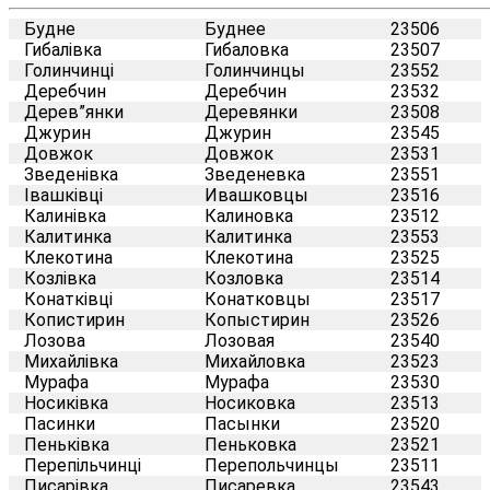
Будне
Буднее
23506
Гибалівка
Гибаловка
23507
Голинчинці
Голинчинцы
23552
Деребчин
Деребчин
23532
Дерев”янки
Деревянки
23508
Джурин
Джурин
23545
Довжок
Довжок
23531
Зведенівка
Зведеневка
23551
Івашківці
Ивашковцы
23516
Калинівка
Калиновка
23512
Калитинка
Калитинка
23553
Клекотина
Клекотина
23525
Козлівка
Козловка
23514
Конатківці
Конатковцы
23517
Копистирин
Копыстирин
23526
Лозова
Лозовая
23540
Михайлівка
Михайловка
23523
Мурафа
Мурафа
23530
Носиківка
Носиковка
23513
Пасинки
Пасынки
23520
Пеньківка
Пеньковка
23521
Перепільчинці
Перепольчинцы
23511
Писарівка
Писаревка
23543