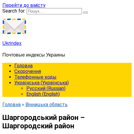
Перейти до вмісту
Search for:
Ukrindex
Почтовые индексы Украины
Головна
Cкорочення
Телефонные коды
Українська
(
Українська
)
Русский
(
Russian
)
English
(
English
)
Головна
»
Вінницька область
Шаргородський район –
Шаргородский район