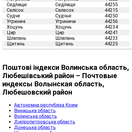
Седлище
Седлище
44255
Селісок
Селесок
44215
Судче
Судчье
44250
Угриничі
Угриничи
44256
Хоцунь
Хоцунь
44234
Цир
Цир
44241
Шлапань
Шлапань
44233
Щитинь
Щитинь
44225
Поштові індекси Волинська область,
Любешівський район – Почтовые
индексы Волынская область,
Любешовский район
Автономна республіка Крим
Вінницька область
Волинська область
Дніпропетровська область
Донецька область