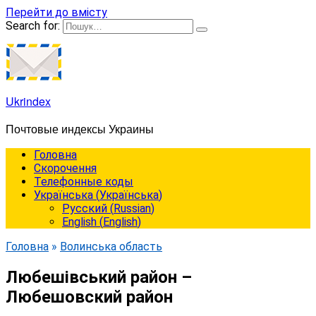
Перейти до вмісту
Search for:
Ukrindex
Почтовые индексы Украины
Головна
Cкорочення
Телефонные коды
Українська
(
Українська
)
Русский
(
Russian
)
English
(
English
)
Головна
»
Волинська область
Любешівський район –
Любешовский район