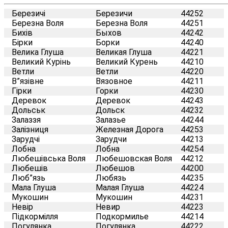
Березичі
Березичи
44252
Березна Воля
Березна Воля
44251
Бихів
Быхов
44242
Бірки
Борки
44240
Велика Глуша
Великая Глуша
44221
Великий Курінь
Великий Курень
44210
Ветли
Ветли
44220
В”язівне
Вязовное
44211
Гірки
Горки
44230
Деревок
Деревок
44243
Дольськ
Дольск
44232
Залаззя
Залазье
44244
Залізниця
Железная Дорога
44253
Зарудчі
Зарудчи
44213
Лобна
Лобна
44254
Любешівська Воля
Любешовская Воля
44212
Любешів
Любешов
44200
Люб”язь
Любязь
44235
Мала Глуша
Малая Глуша
44224
Мукошин
Мукошин
44231
Невір
Невир
44223
Підкормілля
Подкормилье
44214
Погулянка
Погулянка
44222