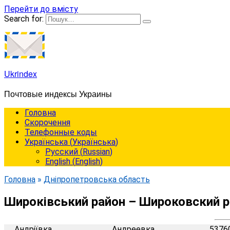
Перейти до вмісту
Search for:
Ukrindex
Почтовые индексы Украины
Головна
Cкорочення
Телефонные коды
Українська
(
Українська
)
Русский
(
Russian
)
English
(
English
)
Головна
»
Дніпропетровська область
Широківський район – Широковский 
Андріївка
Андреевка
5376