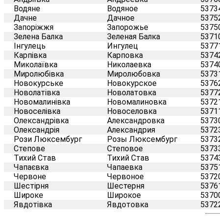
Водяне
Водяное
5373
Дачне
Дачное
5375
Запоріжжя
Запорожье
5375
Зелена Балка
Зеленая Балка
5371
Інгулець
Ингулец
5377
Карпівка
Карповка
5374
Миколаївка
Николаевка
5374
Миролюбівка
Миролюбовка
5373
Новокурське
Новокурское
5376
Новолатівка
Новолатовка
5377
Новомалинівка
Новомалиновка
5372
Новоселівка
Новоселовка
5371
Олександрівка
Александровка
5373
Олександрія
Александрия
5372
Рози Люксембург
Розы Люксембург
5373
Степове
Степовое
5373
Тихий Став
Тихий Став
5374
Чапаєвка
Чапаевка
5375
Червоне
Червоное
5372
Шестірня
Шестерня
5376
Широке
Широкое
5370
Явдотівка
Явдотовка
5372