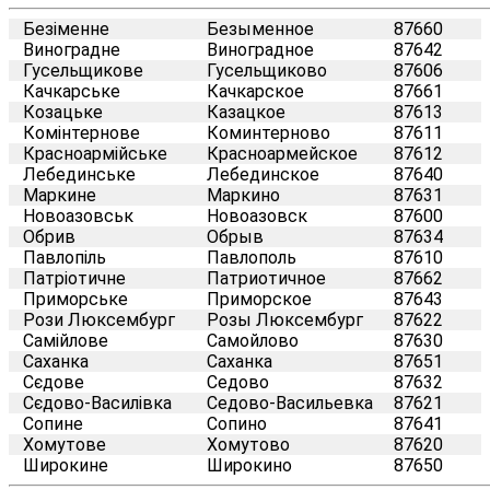
Безіменне
Безыменное
87660
Виноградне
Виноградное
87642
Гусельщикове
Гусельщиково
87606
Качкарське
Качкарское
87661
Козацьке
Казацкое
87613
Комінтернове
Коминтерново
87611
Красноармійське
Красноармейское
87612
Лебединське
Лебединское
87640
Маркине
Маркино
87631
Новоазовськ
Новоазовск
87600
Обрив
Обрыв
87634
Павлопіль
Павлополь
87610
Патріотичне
Патриотичное
87662
Приморське
Приморское
87643
Рози Люксембург
Розы Люксембург
87622
Самійлове
Самойлово
87630
Саханка
Саханка
87651
Сєдове
Седово
87632
Сєдово-Василівка
Седово-Васильевка
87621
Сопине
Сопино
87641
Хомутове
Хомутово
87620
Широкине
Широкино
87650