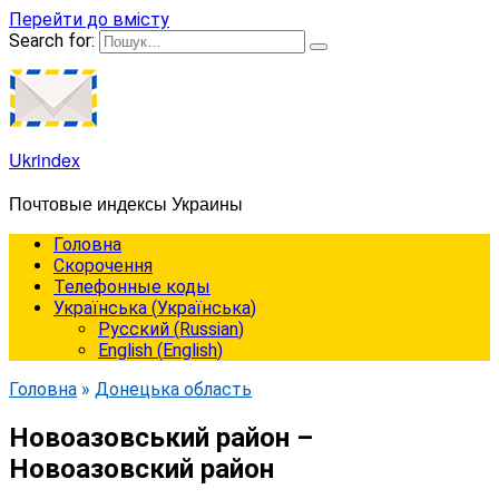
Перейти до вмісту
Search for:
Ukrindex
Почтовые индексы Украины
Головна
Cкорочення
Телефонные коды
Українська
(
Українська
)
Русский
(
Russian
)
English
(
English
)
Головна
»
Донецька область
Новоазовський район –
Новоазовский район