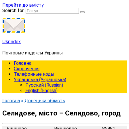
Перейти до вмісту
Search for:
Ukrindex
Почтовые индексы Украины
Головна
Cкорочення
Телефонные коды
Українська
(
Українська
)
Русский
(
Russian
)
English
(
English
)
Головна
»
Донецька область
Селидове, місто – Селидово, город
Вишневе
Вишневое
85481