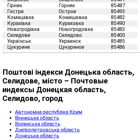
Гірник
Горняк
85487
Гостре
Острое
85493
Комишівка
Комишевка
85482
Курахівка
Кураховка
85490
Новогродівка
Новогродовка
85483
Селидове
Селидово
85400
Українськ
Украинск
85485
Цукурине
Цукуриное
85486
Поштові індекси Донецька область,
Селидове, місто – Почтовые
индексы Донецкая область,
Селидово, город
Автономна республіка Крим
Вінницька область
Волинська область
Дніпропетровська область
Донецька область