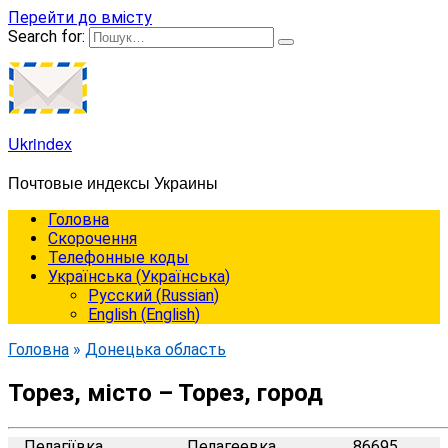
Перейти до вмісту
Search for:
Ukrindex
Почтовые индексы Украины
Головна
Cкорочення
Телефонные коды
Українська
(
Українська
)
Русский
(
Russian
)
English
(
English
)
Головна
»
Донецька область
Торез, місто – Торез, город
Пелагіївка
Пелагеевка
86695