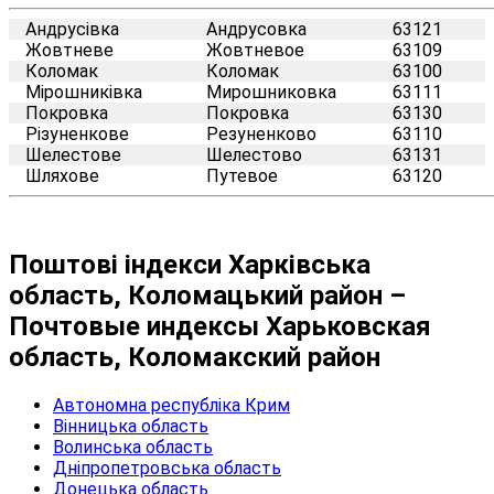
Андрусівка
Андрусовка
63121
Жовтневе
Жовтневое
63109
Коломак
Коломак
63100
Мірошниківка
Мирошниковка
63111
Покровка
Покровка
63130
Різуненкове
Резуненково
63110
Шелестове
Шелестово
63131
Шляхове
Путевое
63120
Поштові індекси Харківська
область, Коломацький район –
Почтовые индексы Харьковская
область, Коломакский район
Автономна республіка Крим
Вінницька область
Волинська область
Дніпропетровська область
Донецька область