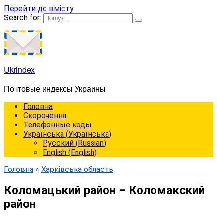
Перейти до вмісту
Search for:
Ukrindex
Почтовые индексы Украины
Головна
Cкорочення
Телефонные коды
Українська
(
Українська
)
Русский
(
Russian
)
English
(
English
)
Головна
»
Харківська область
Коломацький район – Коломакский
район