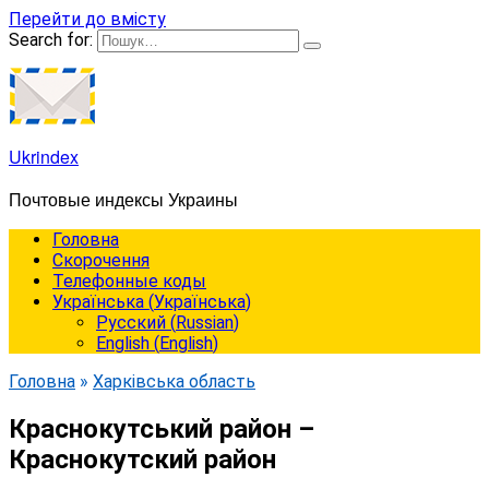
Перейти до вмісту
Search for:
Ukrindex
Почтовые индексы Украины
Головна
Cкорочення
Телефонные коды
Українська
(
Українська
)
Русский
(
Russian
)
English
(
English
)
Головна
»
Харківська область
Краснокутський район –
Краснокутский район