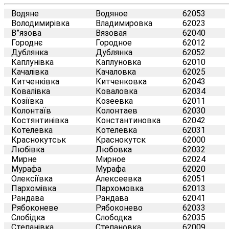
Водяне
Водяное
62053
Володимирівка
Владимировка
62023
В”язова
Вязовая
62040
Городнє
Городное
62012
Дублянка
Дублянка
62052
Каплунівка
Каплуновка
62010
Качалівка
Качаловка
62025
Китченківка
Китченковка
62043
Ковалівка
Коваловка
62034
Козіївка
Козеевка
62011
Колонтаїв
Колонтаев
62030
Костянтинівка
Константиновка
62042
Котелевка
Котелевка
62031
Краснокутськ
Краснокутск
62000
Любівка
Любовка
62032
Мирне
Мирное
62024
Мурафа
Мурафа
62020
Олексіївка
Алексеевка
62051
Пархомівка
Пархомовка
62013
Рандава
Рандава
62041
Рябоконеве
Рябоконево
62033
Слобідка
Слободка
62035
Степанівка
Степановка
62009