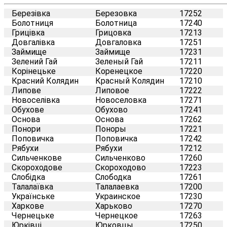
Березівка
Березовка
17252
Болотниця
Болотница
17240
Грицівка
Грицовка
17213
Довгалівка
Довгаловка
17251
Займище
Займище
17231
Зелений Гай
Зеленый Гай
17211
Корінецьке
Коренецкое
17220
Красний Колядин
Красный Колядин
17210
Липове
Липовое
17222
Новоселівка
Новоселовка
17271
Обухове
Обухово
17241
Основа
Основа
17262
Понори
Поноры
17221
Поповичка
Поповичка
17242
Рябухи
Рябухи
17212
Сильченкове
Сильченково
17260
Скороходове
Скороходово
17223
Слобідка
Слободка
17261
Талалаївка
Талалаевка
17200
Українське
Украинское
17230
Харкове
Харьково
17270
Чернецьке
Чернецкое
17263
Юрківці
Юрковцы
17250