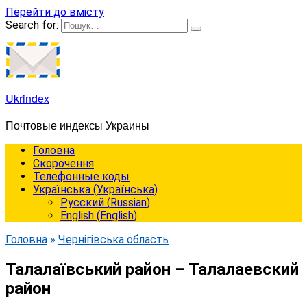
Перейти до вмісту
Search for:
Ukrindex
Почтовые индексы Украины
Головна
Cкорочення
Телефонные коды
Українська
(
Українська
)
Русский
(
Russian
)
English
(
English
)
Головна
»
Чернігівська область
Талалаївський район – Талалаевский
район