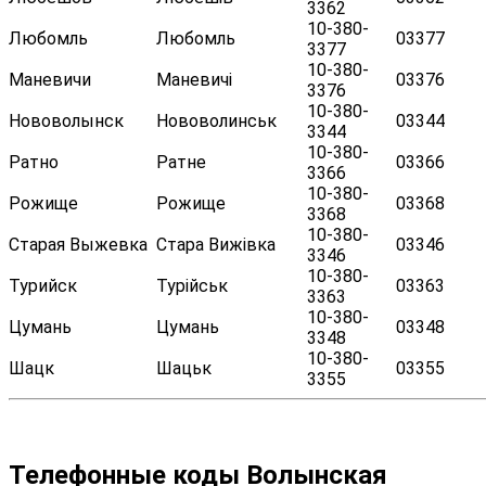
3362
10-380-
Любомль
Любомль
03377
3377
10-380-
Маневичи
Маневичі
03376
3376
10-380-
Нововолынск
Нововолинськ
03344
3344
10-380-
Ратно
Ратне
03366
3366
10-380-
Рожище
Рожище
03368
3368
10-380-
Старая Выжевка
Стара Вижівка
03346
3346
10-380-
Турийск
Турійськ
03363
3363
10-380-
Цумань
Цумань
03348
3348
10-380-
Шацк
Шацьк
03355
3355
Телефонные коды Волынская