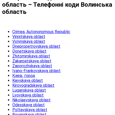
область – Телефонні коди Волинська
область
Crimea, Autononomous Republic
Vinnitskaya oblast
Volynskaya oblast
Dnepropetrovskaya oblast
Donetskaya oblast
Zhitomirskaya oblast
Zakarpatskaya oblast
Zaporozhskaya oblast
Ivano-Frankovskaya oblast
Киев, город
Kievskaya oblast
Kirovogradskaya oblast
Luganskaya oblast
Lvovskaya oblast
Nikolaevskaya oblast
Odesskaya oblast
Poltavskaya oblast
Rovenskaya oblast