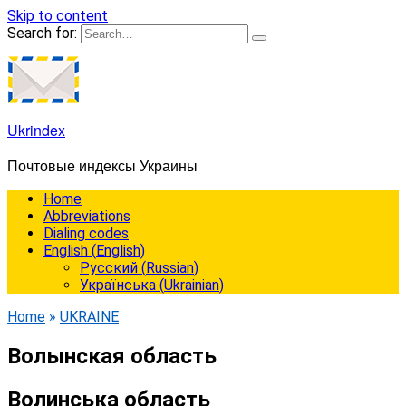
Skip to content
Search for:
Ukrindex
Почтовые индексы Украины
Home
Abbreviations
Dialing codes
English
(
English
)
Русский
(
Russian
)
Українська
(
Ukrainian
)
Home
»
UKRAINE
Волынская область
Волинська область