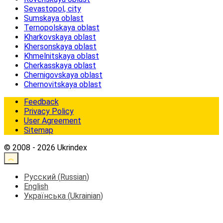
Sevastopol, city
Sumskaya oblast
Ternopolskaya oblast
Kharkovskaya oblast
Khersonskaya oblast
Khmelnitskaya oblast
Cherkasskaya oblast
Chernigovskaya oblast
Chernovitskaya oblast
Feedback
Privacy Policy
User Agreement
Sitemap
© 2008 - 2026 Ukrindex
Русский
(
Russian
)
English
Українська
(
Ukrainian
)