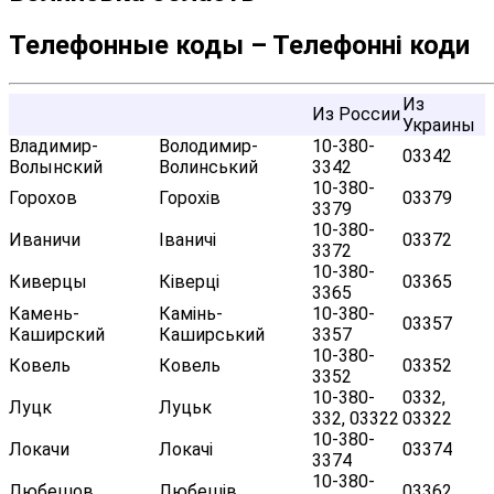
Телефонные коды – Телефонні коди
Из
Из России
Украины
Владимир-
Володимир-
10-380-
03342
Волынский
Волинський
3342
10-380-
Горохов
Горохів
03379
3379
10-380-
Иваничи
Іваничі
03372
3372
10-380-
Киверцы
Ківерці
03365
3365
Камень-
Камінь-
10-380-
03357
Каширский
Каширський
3357
10-380-
Ковель
Ковель
03352
3352
10-380-
0332,
Луцк
Луцьк
332, 03322
03322
10-380-
Локачи
Локачі
03374
3374
10-380-
Любешов
Любешів
03362