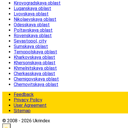
Kirovogradskaya oblast
Luganskaya oblast
Lvovskaya oblast
Nikolaevskaya oblast
Odesskaya oblast
Poltavskaya oblast
Rovenskaya oblast
Sevastopol, city
Sumskaya oblast
Ternopolskaya oblast
Kharkovskaya oblast
Khersonskaya oblast
Khmelnitskaya oblast
Cherkasskaya oblast
Chernigovskaya oblast
Chernovitskaya oblast
Feedback
Privacy Policy
User Agreement
Sitemap
© 2008 - 2026 Ukrindex