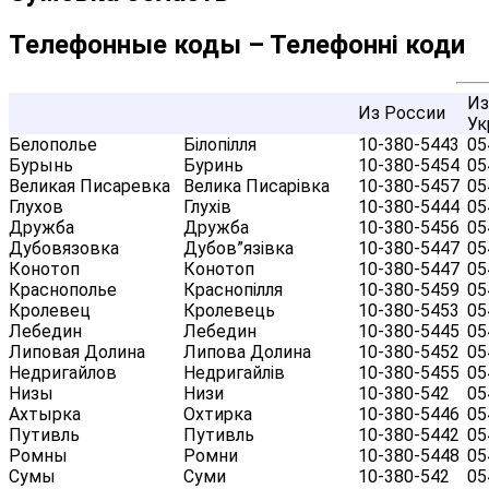
Телефонные коды – Телефонні коди
Из
Из России
Ук
Белополье
Білопілля
10-380-5443
05
Бурынь
Буринь
10-380-5454
05
Великая Писаревка
Велика Писарівка
10-380-5457
05
Глухов
Глухів
10-380-5444
05
Дружба
Дружба
10-380-5456
05
Дубовязовка
Дубов”язівка
10-380-5447
05
Конотоп
Конотоп
10-380-5447
05
Краснополье
Краснопілля
10-380-5459
05
Кролевец
Кролевець
10-380-5453
05
Лебедин
Лебедин
10-380-5445
05
Липовая Долина
Липова Долина
10-380-5452
05
Недригайлов
Недригайлів
10-380-5455
05
Низы
Низи
10-380-542
05
Ахтырка
Охтирка
10-380-5446
05
Путивль
Путивль
10-380-5442
05
Ромны
Ромни
10-380-5448
05
Сумы
Суми
10-380-542
05