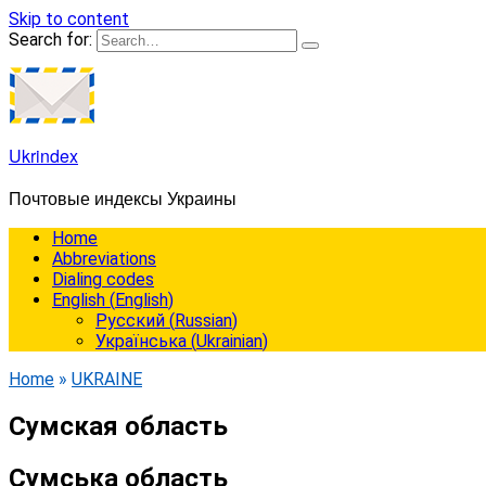
Skip to content
Search for:
Ukrindex
Почтовые индексы Украины
Home
Abbreviations
Dialing codes
English
(
English
)
Русский
(
Russian
)
Українська
(
Ukrainian
)
Home
»
UKRAINE
Сумская область
Сумська область