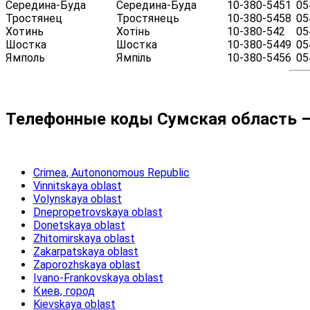
Середина-Буда
Середина-Буда
10-380-5451
05
Тростянец
Тростянець
10-380-5458
05
Хотинь
Хотінь
10-380-542
05
Шостка
Шостка
10-380-5449
05
Ямполь
Ямпіль
10-380-5456
05
Телефонные коды Сумская область –
Crimea, Autononomous Republic
Vinnitskaya oblast
Volynskaya oblast
Dnepropetrovskaya oblast
Donetskaya oblast
Zhitomirskaya oblast
Zakarpatskaya oblast
Zaporozhskaya oblast
Ivano-Frankovskaya oblast
Киев, город
Kievskaya oblast